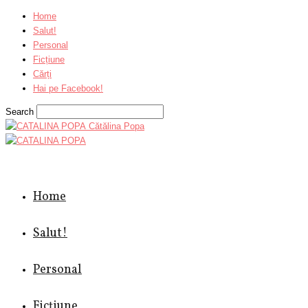
Home
Salut!
Personal
Ficțiune
Cărți
Hai pe Facebook!
Search
Cătălina Popa
Home
Salut!
Personal
Ficțiune