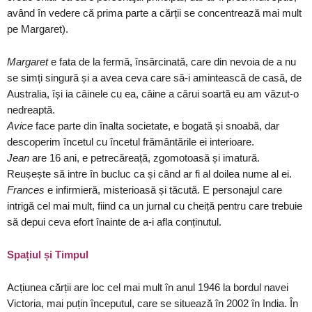
având în vedere că prima parte a cărții se concentrează mai mult
pe Margaret).
Margaret
e fata de la fermă, însărcinată, care din nevoia de a nu
se simți singură și a avea ceva care să-i amintească de casă, de
Australia, își ia câinele cu ea, câine a cărui soartă eu am văzut-o
nedreaptă.
Avice
face parte din înalta societate, e bogată și snoabă, dar
descoperim încetul cu încetul frământările ei interioare.
Jean
are 16 ani, e petrecăreață, zgomotoasă și imatură.
Reușește să intre în bucluc ca și când ar fi al doilea nume al ei.
Frances
e infirmieră, misterioasă și tăcută. E personajul care
intrigă cel mai mult, fiind ca un jurnal cu cheiță pentru care trebuie
să depui ceva efort înainte de a-i afla conținutul.
Spațiul și Timpul
Acțiunea cărții are loc cel mai mult în anul 1946 la bordul navei
Victoria, mai puțin începutul, care se situează în 2002 în India. În