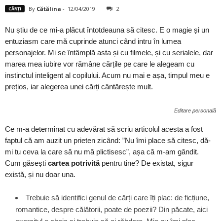
By
Cătălina
-
12/04/2019
2
CĂRȚI
Nu știu de ce mi-a plăcut întotdeauna să citesc. E o magie și un
entuziasm care mă cuprinde atunci când intru în lumea
personajelor. Mi se întâmplă asta și cu filmele, și cu serialele, dar
marea mea iubire vor rămâne cărțile pe care le alegeam cu
instinctul inteligent al copilului. Acum nu mai e așa, timpul meu e
prețios, iar alegerea unei cărți cântărește mult.
Editare personală
Ce m-a determinat cu adevărat să scriu articolul acesta a fost
faptul că am auzit un prieten zicând: ”Nu îmi place să citesc, dă-
mi tu ceva la care să nu mă plictisesc”, așa că m-am gândit.
Cum găsești
cartea potrivită
pentru tine? De existat, sigur
există, și nu doar una.
Trebuie să identifici genul de cărți care îți plac: de ficțiune,
romantice, despre călătorii, poate de poezii? Din păcate, aici