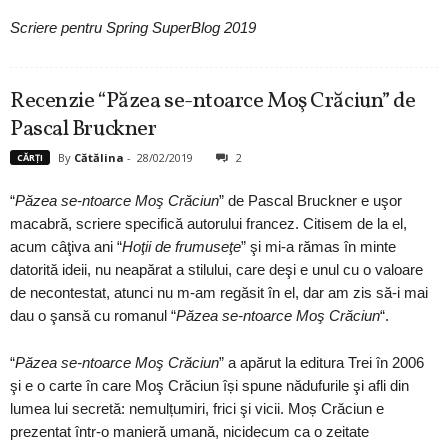
Scriere pentru Spring SuperBlog 2019
Recenzie “Păzea se-ntoarce Moş Crăciun” de
Pascal Bruckner
By
Cătălina
-
28/02/2019
2
CĂRȚI
“
Păzea se-ntoarce Moş Crăciun
” de Pascal Bruckner e uşor
macabră, scriere specifică autorului francez. Citisem de la el,
acum câţiva ani “
Hoţii de frumuseţe
” şi mi-a rămas în minte
datorită ideii, nu neapărat a stilului, care deşi e unul cu o valoare
de necontestat, atunci nu m-am regăsit în el, dar am zis să-i mai
dau o şansă cu romanul “
Păzea se-ntoarce Moş Crăciun
“.
“
Păzea se-ntoarce Moş Crăciun
” a apărut la editura Trei în 2006
şi e o carte în care Moş Crăciun își spune nădufurile şi afli din
lumea lui secretă: nemulțumiri, frici şi vicii. Moș Crăciun e
prezentat într-o manieră umană, nicidecum ca o zeitate