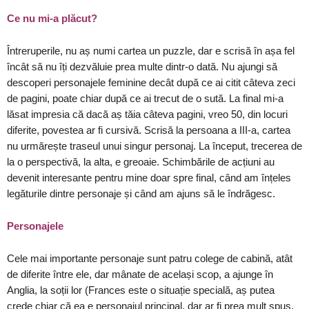
Ce nu mi-a plăcut?
Întreruperile, nu aș numi cartea un puzzle, dar e scrisă în așa fel
încât să nu îți dezvăluie prea multe dintr-o dată. Nu ajungi să
descoperi personajele feminine decât după ce ai citit câteva zeci
de pagini, poate chiar după ce ai trecut de o sută. La final mi-a
lăsat impresia că dacă aș tăia câteva pagini, vreo 50, din locuri
diferite, povestea ar fi cursivă. Scrisă la persoana a III-a, cartea
nu urmărește traseul unui singur personaj. La început, trecerea de
la o perspectivă, la alta, e greoaie. Schimbările de acțiuni au
devenit interesante pentru mine doar spre final, când am înțeles
legăturile dintre personaje și când am ajuns să le îndrăgesc.
Personajele
Cele mai importante personaje sunt patru colege de cabină, atât
de diferite între ele, dar mânate de același scop, a ajunge în
Anglia, la soții lor (Frances este o situație specială, aș putea
crede chiar că ea e personajul principal, dar ar fi prea mult spus,