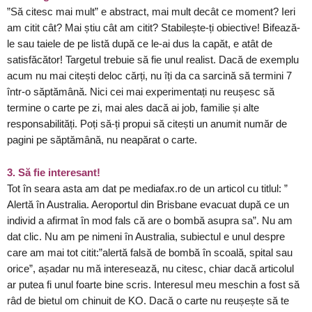
”Să citesc mai mult” e abstract, mai mult decât ce moment? Ieri
am citit cât? Mai știu cât am citit? Stabilește-ți obiective! Bifează-
le sau taiele de pe listă după ce le-ai dus la capăt, e atât de
satisfăcător! Targetul trebuie să fie unul realist. Dacă de exemplu
acum nu mai citești deloc cărți, nu îți da ca sarcină să termini 7
într-o săptămână. Nici cei mai experimentați nu reușesc să
termine o carte pe zi, mai ales dacă ai job, familie și alte
responsabilități. Poți să-ți propui să citești un anumit număr de
pagini pe săptămână, nu neapărat o carte.
3. Să fie interesant!
Tot în seara asta am dat pe mediafax.ro de un articol cu titlul: ”
Alertă în Australia. Aeroportul din Brisbane evacuat după ce un
individ a afirmat în mod fals că are o bombă asupra sa”. Nu am
dat clic. Nu am pe nimeni în Australia, subiectul e unul despre
care am mai tot citit:”alertă falsă de bombă în scoală, spital sau
orice”, așadar nu mă interesează, nu citesc, chiar dacă articolul
ar putea fi unul foarte bine scris. Interesul meu meschin a fost să
râd de bietul om chinuit de KO. Dacă o carte nu reușește să te