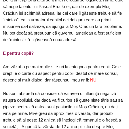
să nege talentul lui Pascal Bruckner, dar de exemplu Moș
Crăciun își schimbă adresa, iar cel care îl găsește trebuie să fie
“mintos”, ca in urmatorul capitol cei doi guru care au primit
misiunea să-l salveze, să ajungă la Moș Crăciun fără probleme.
Nu pot decât să presupun că guvernul american a fost suficient
de ”mintos” să-i găsească noua adresă.
E pentru copii?
Am văzut-o pe mai multe site-uri la categoria pentru copii. Ce e
drept, e o carte cu aspect pentru copii, destul de mare scrisul,
desene și mult dialog, dar răspunsul meu ar fi:
NU
.
Nu sunt absurdă să consider că va avea o influență negativă
asupra copilului, dar dacă va fi curios să guste niște tărie sau să
pipeze pentru că astea sunt pasiunile lui Moș Crăciun, nu dați
vina pe mine. Mi-e greu să aproximez o vârstă, dar probabil
trebuie să ai peste 12 ani ca să înțelegi că romanul e o frescă a
societății. Sigur că la vârsta de 12 ani copiii stiu despre Moș