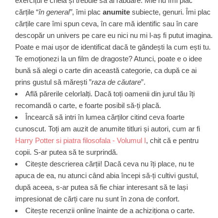
exercițul e cheia și trebuie să ai răbdare. Mie nu îmi plac
cărțile “
în general”
, îmi plac
anumite
subiecte, genuri. Îmi plac
cărțile care îmi spun ceva, în care mă identific sau în care
descopăr un univers pe care eu nici nu mi l-aș fi putut imagina.
Poate e mai ușor de identificat dacă te gândești la cum ești tu.
Te emoționezi la un film de dragoste? Atunci, poate e o idee
bună să alegi o carte din această categorie, ca după ce ai
prins gustul să mărești ”
raza de căutare
”.
Află părerile celorlalți. Dacă toți oamenii din jurul tău îți
recomandă o carte, e foarte posibil să-ți placă.
Încearcă să intri în lumea cărților citind ceva foarte
cunoscut. Toți am auzit de anumite titluri și autori, cum ar fi
Harry Potter si piatra filosofala - Volumul I
, chit că e pentru
copii. S-ar putea să te surprindă.
Citește descrierea cărții! Dacă ceva nu îți place, nu te
apuca de ea, nu atunci când abia începi să-ți cultivi gustul,
după aceea, s-ar putea să fie chiar interesant să te lași
impresionat de cărți care nu sunt în zona de confort.
Citește recenzii online înainte de a achiziționa o carte.