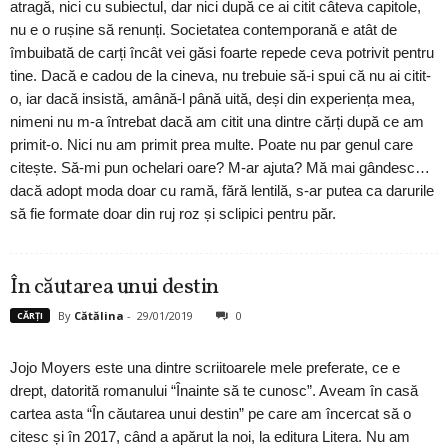
atragă, nici cu subiectul, dar nici după ce ai citit câteva capitole,
nu e o rușine să renunți. Societatea contemporană e atât de
îmbuibată de carți încât vei găsi foarte repede ceva potrivit pentru
tine. Dacă e cadou de la cineva, nu trebuie să-i spui că nu ai citit-
o, iar dacă insistă, amână-l până uită, deși din experiența mea,
nimeni nu m-a întrebat dacă am citit una dintre cărți după ce am
primit-o. Nici nu am primit prea multe. Poate nu par genul care
citește. Să-mi pun ochelari oare? M-ar ajuta? Mă mai gândesc…
dacă adopt moda doar cu ramă, fără lentilă, s-ar putea ca darurile
să fie formate doar din ruj roz și sclipici pentru păr.
În căutarea unui destin
By
Cătălina
-
29/01/2019
0
CĂRȚI
Jojo Moyers este una dintre scriitoarele mele preferate, ce e
drept, datorită romanului “Înainte să te cunosc”. Aveam în casă
cartea asta “În căutarea unui destin” pe care am încercat să o
citesc și în 2017, când a apărut la noi, la editura Litera. Nu am