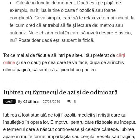
Citește în funcție de moment. Dacă ești pe plajă, de
exemplu, nu îți lua la tine o carte filozofică sau foarte
complicată. Ceva simplu, care să te relaxeze e mai indicat, la
fel cum cred că ar trebui să fie și lectura de: metrou sau
autobuz. Nu e chiar mediul în care să înveți despre Einstein,
nu? Poate doar dacă ești student la fizică.
Tot ce mai ai de făcut e să intri pe site-ul tău preferat de
cărți
online
și să o cauți pe cea care te va face, după ce ai închis
ultima pagină, să simți că ai pierdut un prieten.
Iubirea cu farmecul de azi și de odinioară
By
Cătălina
-
27/03/2019
5
CĂRȚI
Iubirea a fost studiată de toți filozofii, medicii și artiștii care au
însuflețit-o în opera lor. E motivul pentru care războaie au început,
e termenul care a născut controverse și celebre cântece. Iubirea
apare în multe forme: împărtășită sau cerșită, veselă sau tragică,