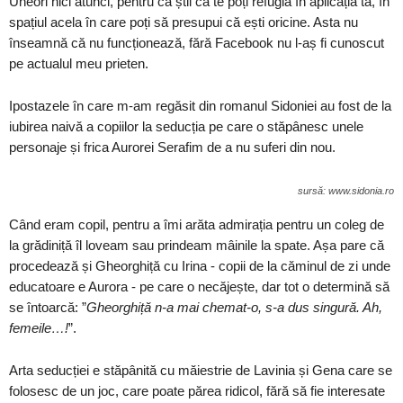
Uneori nici atunci, pentru că știi că te poți refugia în aplicația ta, în
spațiul acela în care poți să presupui că ești oricine. Asta nu
înseamnă că nu funcționează, fără Facebook nu l-aș fi cunoscut
pe actualul meu prieten.
Ipostazele în care m-am regăsit din romanul Sidoniei au fost de la
iubirea naivă a copiilor la seducția pe care o stăpânesc unele
personaje și frica Aurorei Serafim de a nu suferi din nou.
sursă: www.sidonia.ro
Când eram copil, pentru a îmi arăta admirația pentru un coleg de
la grădiniță îl loveam sau prindeam mâinile la spate. Așa pare că
procedează și Gheorghiță cu Irina - copii de la căminul de zi unde
educatoare e Aurora - pe care o necăjește, dar tot o determină să
se întoarcă: ”
Gheorghiță n-a mai chemat-o, s-a dus singură. Ah,
femeile…!
”.
Arta seducției e stăpânită cu măiestrie de Lavinia și Gena care se
folosesc de un joc, care poate părea ridicol, fără să fie interesate