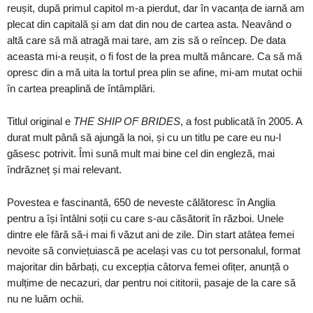
reușit, după primul capitol m-a pierdut, dar în vacanța de iarnă am
plecat din capitală și am dat din nou de cartea asta. Neavând o
altă care să mă atragă mai tare, am zis să o reîncep. De data
aceasta mi-a reușit, o fi fost de la prea multă mâncare. Ca să mă
opresc din a mă uita la tortul prea plin se afine, mi-am mutat ochii
în cartea preaplină de întâmplări.
Titlul original e
THE SHIP OF BRIDES
, a fost publicată în 2005. A
durat mult până să ajungă la noi, și cu un titlu pe care eu nu-l
găsesc potrivit. Îmi sună mult mai bine cel din engleză, mai
îndrăzneț și mai relevant.
Povestea e fascinantă, 650 de neveste călătoresc în Anglia
pentru a își întâlni soții cu care s-au căsătorit în război. Unele
dintre ele fără să-i mai fi văzut ani de zile. Din start atâtea femei
nevoite să conviețuiască pe același vas cu tot personalul, format
majoritar din bărbați, cu excepția câtorva femei ofițer, anunță o
mulțime de necazuri, dar pentru noi cititorii, pasaje de la care să
nu ne luăm ochii.