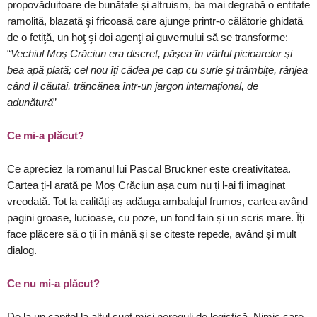
propovăduitoare de bunătate şi altruism, ba mai degrabă o entitate
ramolită, blazată şi fricoasă care ajunge printr-o călătorie ghidată
de o fetiţă, un hoţ şi doi agenţi ai guvernului să se transforme:
“
Vechiul Moş Crăciun era discret, păşea în vârful picioarelor şi
bea apă plată; cel nou îţi cădea pe cap cu surle şi trâmbiţe, rânjea
când îl căutai, trăncănea într-un jargon
internaţional, de
adunătură
”
Ce mi-a plăcut?
Ce apreciez la romanul lui Pascal Bruckner este creativitatea.
Cartea ți-l arată pe Moș Crăciun așa cum nu ți l-ai fi imaginat
vreodată. Tot la calități aș adăuga ambalajul frumos, cartea având
pagini groase, lucioase, cu poze, un fond fain și un scris mare. Îți
face plăcere să o ții în mână și se citeste repede, având și mult
dialog.
Ce nu mi-a plăcut?
De la un capitol la altul sunt mici nereguli de logistică. Nimic care