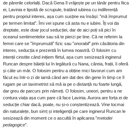
de părerile celorlalți. Dacă Gena îl vrăjește pe un tânăr pentru fiica
ei, Lavinia e lipsită de scrupule, tratând iubirea cu indiferență
pentru propriul interes, așa cum susține ea însăși: ”mă împrumut
pe termen limitat”. Îmi vei spune că asta nu e iubire. Îți voi da
dreptate, este doar jocul seducției, dar de aici poți să pici în
oceanul sentimentelor sau să te pierzi pe tine. Că ne referim la
femei care se ”
împrumută
” fizic sau ”
onorabil
” prin căsătoria din
interes, seducția e prezentă în lumea noastră. O folosim cu
intenții cinstite când inițiem flirtul, așa cum sesizează inginerul
Runcan despre băieții lui în legătură cu Nana, căreia, frații, îi oferă
și câte un măr. O folosim pentru a obține mici favoruri cum am
făcut eu într-o zi de iarnă când am dat des din gene în timp ce îl
rugam pe un taximetrist să mă ia pe o distanță nu foarte lungă,
dar greu de parcurs prin nămeți. O folosim, uneori, pentru a ne
contura viața așa cum pare că face Lavinia. Aurora are forța ei de
seducție chiar dacă, poate, nu și-o conștentizează. Vine tocmai
din naturalețe, bun simț și inteligență pe care inginerul Runcan le
sesizează din moment ce o ascultă în aplicarea ”
metodei
pedagogice
”.