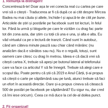
1. Renunță la distrageri!
Concentrează-te! Doar așa te vei conecta real cu cartea pe care
vrei să o citești - Traducerea ar fi că după ce ai citit despre Mircea
Badea nu mai căuta și altele, închide-l și apucă-te de citit
pe bune
.
Articolele de știri și postările pe facebook sunt tot lecturi, în felul
lor. Până la urmă și blogurile pe care le vizităm cu drag fac parte
tot din zona asta, dar știm cu toții că una e una, și alta e alta. Eu
văd virtualul ca pe o lectură de tranzit. Când sunt în autobuz,
când am câteva minute pauză sau chiar când mănânc (nu
analizăm dacă e sănătos sau nu). Nu e o regulă, totuși, sunt
oameni care citesc cu drag în metrou. Ideea e că dacă vrei să
citești cartea X, trebuie să apeși pe butonul lateral al telefonului
care va face ca articolul Y să fie înnegrit. Trebuie să alegi care e
scopul tău. Poate pentru că știi că 2019 e Anul Cărții, ți-ai propus
să citești o carte pe săptămână sau pe lună, atunci trebuie să faci
un efort în această direcție. Oare și-a propus cineva să citească
500 de postări pe facebook pe săptămână? Eu sigur nu, dar cred
că îmi iese oricum). Ceea ce mă duce la cel de-al doilea punct.
2. Fii organizat!