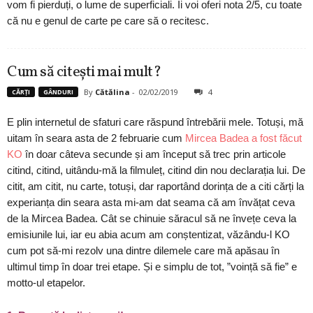
vom fi pierduți, o lume de superficiali. Îi voi oferi nota 2/5, cu toate
că nu e genul de carte pe care să o recitesc.
Cum să citești mai mult?
By
Cătălina
-
02/02/2019
4
CĂRȚI
GÂNDURI
E plin internetul de sfaturi care răspund întrebării mele. Totuși, mă
uitam în seara asta de 2 februarie cum
Mircea Badea a fost făcut
KO
în doar câteva secunde și am început să trec prin articole
citind, citind, uitându-mă la filmuleț, citind din nou declarația lui. De
citit, am citit, nu carte, totuși, dar raportând dorința de a citi cărți la
experianța din seara asta mi-am dat seama că am învățat ceva
de la Mircea Badea. Cât se chinuie săracul să ne învețe ceva la
emisiunile lui, iar eu abia acum am conștentizat, văzându-l KO
cum pot să-mi rezolv una dintre dilemele care mă apăsau în
ultimul timp în doar trei etape. Și e simplu de tot, ”voință să fie” e
motto-ul etapelor.