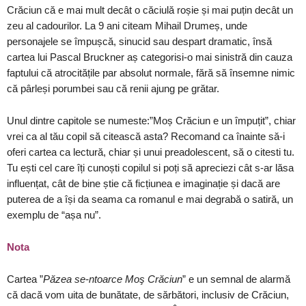
Crăciun că e mai mult decât o căciulă roșie și mai puțin decât un
zeu al cadourilor. La 9 ani citeam Mihail Drumeș, unde
personajele se împușcă, sinucid sau despart dramatic, însă
cartea lui Pascal Bruckner aș categorisi-o mai sinistră din cauza
faptului că atrocitățile par absolut normale, fără să însemne nimic
că pârleși porumbei sau că renii ajung pe grătar.
Unul dintre capitole se numeste:”Moș Crăciun e un împuțit”, chiar
vrei ca al tău copil să citească asta? Recomand ca înainte să-i
oferi cartea ca lectură, chiar și unui preadolescent, să o citesti tu.
Tu ești cel care îți cunoști copilul si poți să apreciezi cât s-ar lăsa
influențat, cât de bine știe că ficțiunea e imaginație și dacă are
puterea de a își da seama ca romanul e mai degrabă o satiră, un
exemplu de “așa nu”.
Nota
Cartea ”
Păzea se-ntoarce Moş Crăciun
” e un semnal de alarmă
că dacă vom uita de bunătate, de sărbători, inclusiv de Crăciun,