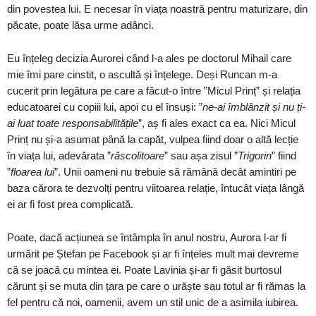
din povestea lui. E necesar în viața noastră pentru maturizare, din
păcate, poate lăsa urme adânci.
Eu înțeleg decizia Aurorei când l-a ales pe doctorul Mihail care
mie îmi pare cinstit, o ascultă și înțelege. Deși Runcan m-a
cucerit prin legătura pe care a făcut-o între ”Micul Prinț” și relația
educatoarei cu copiii lui, apoi cu el însuși: ”
ne-ai îmblânzit și nu ți-
ai luat toate responsabilitățile
”, aș fi ales exact ca ea. Nici Micul
Prinț nu și-a asumat până la capăt, vulpea fiind doar o altă lecție
în viața lui, adevărata ”
răscolitoare
” sau așa zisul ”
Trigorin
” fiind
”
floarea lui
”. Unii oameni nu trebuie să rămână decât amintiri pe
baza cărora te dezvolți pentru viitoarea relație, întucât viața lângă
ei ar fi fost prea complicată.
Poate, dacă acțiunea se întâmpla în anul nostru, Aurora l-ar fi
urmărit pe Ștefan pe Facebook și ar fi înțeles mult mai devreme
că se joacă cu mintea ei. Poate Lavinia și-ar fi găsit burtosul
cărunt și se muta din țara pe care o urăște sau totul ar fi rămas la
fel pentru că noi, oamenii, avem un stil unic de a asimila iubirea.