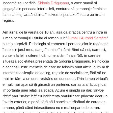
inocentă sau perfidă.
Sidonia Drăgușanu
, o voce suavă și
gingașă din perioada interbelică, conturează personaje feminine
fascinante și arată iubirea în diverse ipostaze în care eu m-am
regăsit.
Am jurnal de la vârsta de 10 ani, așa că atracția pentru a intra în
lumea personajului titular al romanului: ”
Jurnalul Aurorei Serafim
”
nu e o surpriză. Psihologia și caracterul personajelor le regăsesc
în cei din jurul meu, dar și în mine însămi. Simt că noi, oamenii,
suntem la fel, indiferent că nu ne aflăm în anii ’50, în care se
situează societatea prezentată de Sidonia Drăgușanu. Psihologia
e aceeași, instrumentele de care ne folosim sunt altele, cum ar fi:
internetul, aplicațiile de dating, rețelele de socializare, fără să ne
mai limităm la un cerc restrâns de cunoscuți. Prin lumea virtuală
e mult mai ușor să îți găsești un partener, dar asta a făcut și ca
importanța unei relații să scadă. Acum e simplu să dai: ”
swipe
right
” sau ”
swipe left
” cu indiferența omului care privește doar un
înveliș exterior, o poză, fără să-i asocieze trăsături de caracter,
umane, până când interacțiunea nu e mai departe de ecran.