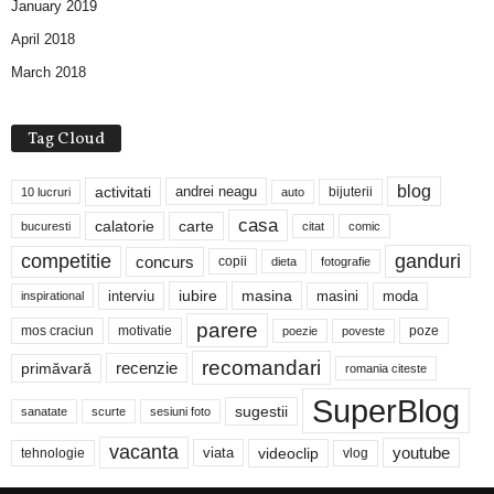
January 2019
April 2018
March 2018
Tag Cloud
blog
activitati
andrei neagu
bijuterii
10 lucruri
auto
casa
calatorie
carte
bucuresti
citat
comic
competitie
ganduri
concurs
copii
dieta
fotografie
iubire
masina
interviu
masini
moda
inspirational
parere
mos craciun
motivatie
poze
poezie
poveste
recomandari
recenzie
primăvară
romania citeste
SuperBlog
sugestii
sanatate
scurte
sesiuni foto
vacanta
youtube
videoclip
viata
tehnologie
vlog