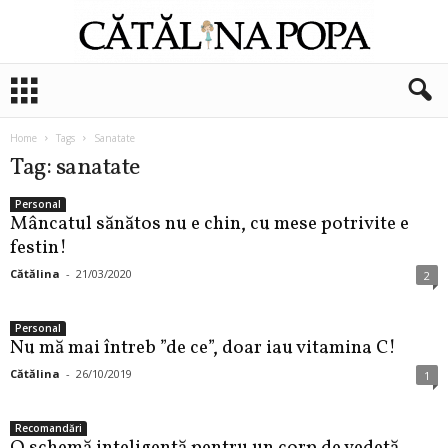
C
ă
t
ă
Home
Tags
Sanatate
l
Tag: sanatate
i
n
Personal
Mâncatul sănătos nu e chin, cu mese potrivite e
a
P
festin!
o
Cătălina
-
21/03/2020
2
p
a
Personal
Nu mă mai întreb ”de ce”, doar iau vitamina C!
Cătălina
-
26/10/2019
1
Recomandări