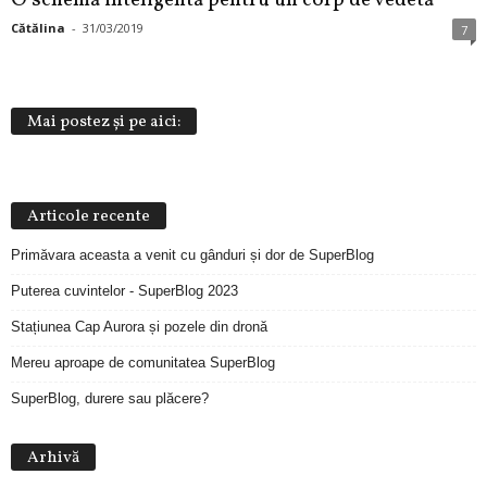
O schemă inteligentă pentru un corp de vedetă
Cătălina
-
31/03/2019
7
Mai postez și pe aici:
Articole recente
Primăvara aceasta a venit cu gânduri și dor de SuperBlog
Puterea cuvintelor - SuperBlog 2023
Stațiunea Cap Aurora și pozele din dronă
Mereu aproape de comunitatea SuperBlog
SuperBlog, durere sau plăcere?
Arhivă