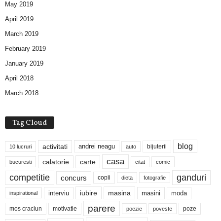
May 2019
April 2019
March 2019
February 2019
January 2019
April 2018
March 2018
Tag Cloud
blog
activitati
andrei neagu
bijuterii
10 lucruri
auto
casa
calatorie
carte
bucuresti
citat
comic
competitie
ganduri
concurs
copii
dieta
fotografie
iubire
masina
interviu
masini
moda
inspirational
parere
mos craciun
motivatie
poze
poezie
poveste