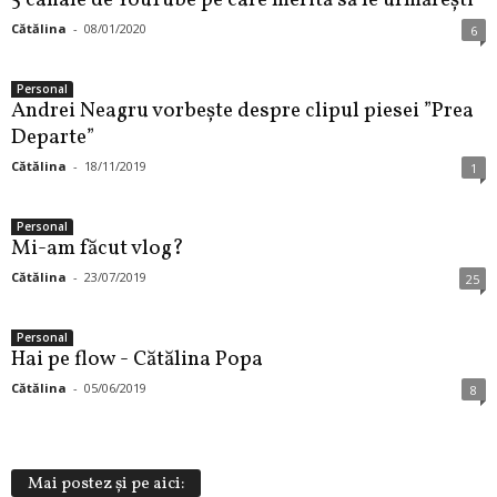
5 canale de YouTube pe care merită să le urmărești
Cătălina
-
08/01/2020
6
Personal
Andrei Neagru vorbește despre clipul piesei ”Prea
Departe”
Cătălina
-
18/11/2019
1
Personal
Mi-am făcut vlog?
Cătălina
-
23/07/2019
25
Personal
Hai pe flow - Cătălina Popa
Cătălina
-
05/06/2019
8
Mai postez și pe aici: