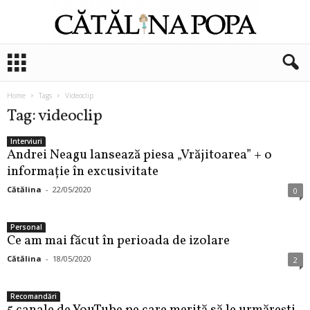
C
ă
t
ă
Home
Tags
Videoclip
l
Tag: videoclip
i
n
Interviuri
Andrei Neagu lansează piesa „Vrăjitoarea” + o
a
P
informație în excusivitate
o
Cătălina
-
22/05/2020
0
p
a
Personal
Ce am mai făcut în perioada de izolare
Cătălina
-
18/05/2020
2
Recomandări