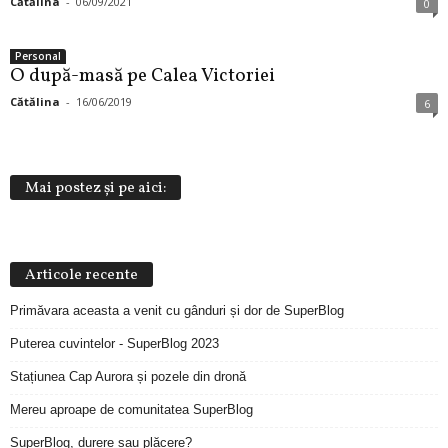
Cătălina
-
06/09/2021
0
Personal
O după-masă pe Calea Victoriei
Cătălina
-
16/06/2019
6
Mai postez și pe aici:
Articole recente
Primăvara aceasta a venit cu gânduri și dor de SuperBlog
Puterea cuvintelor - SuperBlog 2023
Stațiunea Cap Aurora și pozele din dronă
Mereu aproape de comunitatea SuperBlog
SuperBlog, durere sau plăcere?