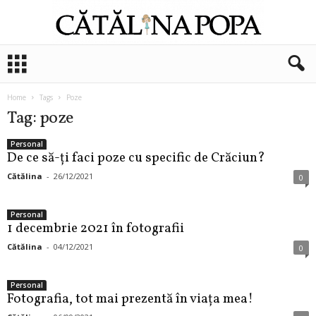
C
ă
t
ă
Home
Tags
Poze
l
Tag: poze
i
n
Personal
De ce să-ți faci poze cu specific de Crăciun?
a
P
Cătălina
-
26/12/2021
0
o
p
a
Personal
1 decembrie 2021 în fotografii
Cătălina
-
04/12/2021
0
Personal
Fotografia, tot mai prezentă în viața mea!