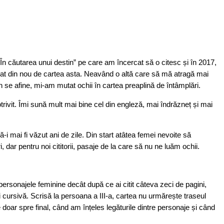
În căutarea unui destin” pe care am încercat să o citesc și în 2017,
m dat din nou de cartea asta. Neavând o altă care să mă atragă mai
n se afine, mi-am mutat ochii în cartea preaplină de întâmplări.
otrivit. Îmi sună mult mai bine cel din engleză, mai îndrăzneț și mai
-i mai fi văzut ani de zile. Din start atâtea femei nevoite să
dar pentru noi cititorii, pasaje de la care să nu ne luăm ochii.
 personajele feminine decât după ce ai citit câteva zeci de pagini,
fi cursivă. Scrisă la persoana a III-a, cartea nu urmărește traseul
 doar spre final, când am înțeles legăturile dintre personaje și când