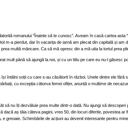
 datorită romanului “Înainte să te cunosc”. Aveam în casă cartea asta “
pitol m-a pierdut, dar în vacanța de iarnă am plecat din capitală și a
la prea multă mâncare. Ca să mă opresc din a mă uita la tortul prea pli
urat mult până să ajungă la noi, și cu un titlu pe care eu nu-l găsesc p
 întâlni soții cu care s-au căsătorit în război. Unele dintre ele fără să
ărbați, cu excepția câtorva femei ofițer, anunță o mulțime de necazuri, 
cât să nu îți dezvăluie prea multe dintr-o dată. Nu ajungi să descoperi
ă dacă aș tăia câteva pagini, vreo 50, din locuri diferite, povestea ar 
a, e greoaie. Schimbările de acțiuni au devenit interesante pentru mine