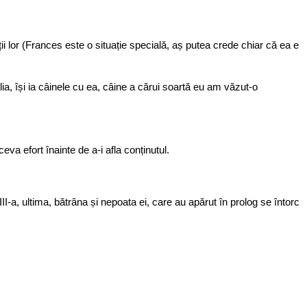
ii lor (Frances este o situație specială, aș putea crede chiar că ea e
a, își ia câinele cu ea, câine a cărui soartă eu am văzut-o
eva efort înainte de a-i afla conținutul.
III-a, ultima, bătrâna și nepoata ei, care au apărut în prolog se întorc