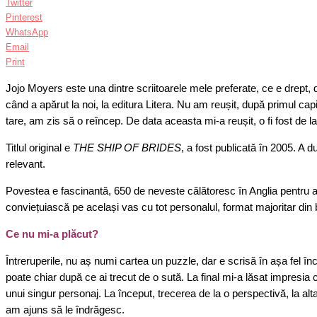
Twitter
Pinterest
WhatsApp
Email
Print
Jojo Moyers este una dintre scriitoarele mele preferate, ce e drept,
când a apărut la noi, la editura Litera. Nu am reușit, după primul ca
tare, am zis să o reîncep. De data aceasta mi-a reușit, o fi fost de 
Titlul original e
THE SHIP OF BRIDES
, a fost publicată în 2005. A d
relevant.
Povestea e fascinantă, 650 de neveste călătoresc în Anglia pentru a își
conviețuiască pe același vas cu tot personalul, format majoritar din b
Ce nu mi-a plăcut?
Întreruperile, nu aș numi cartea un puzzle, dar e scrisă în așa fel în
poate chiar după ce ai trecut de o sută. La final mi-a lăsat impresia c
unui singur personaj. La început, trecerea de la o perspectivă, la alt
am ajuns să le îndrăgesc.