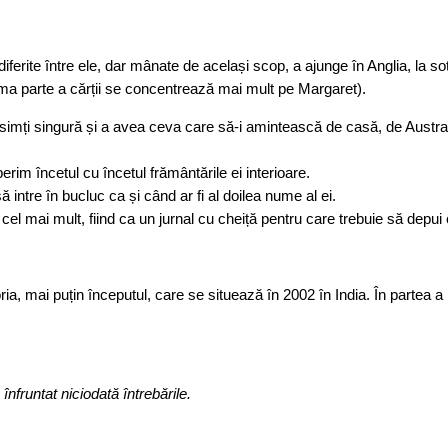
erite între ele, dar mânate de același scop, a ajunge în Anglia, la soț
rima parte a cărții se concentrează mai mult pe Margaret).
 simți singură și a avea ceva care să-i amintească de casă, de Australi
rim încetul cu încetul frământările ei interioare.
ntre în bucluc ca și când ar fi al doilea nume al ei.
cel mai mult, fiind ca un jurnal cu cheiță pentru care trebuie să depui c
ria, mai puțin începutul, care se situează în 2002 în India. În partea a 
nfruntat niciodată întrebările.