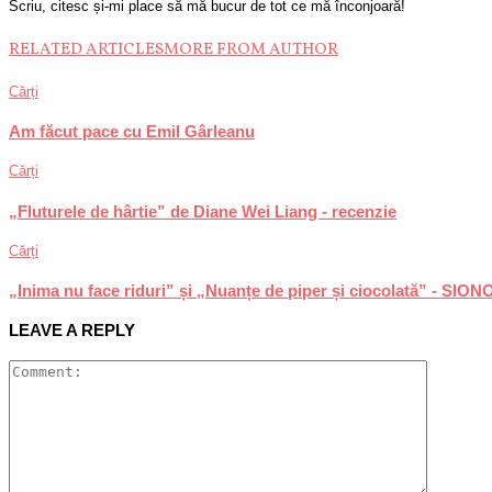
Scriu, citesc și-mi place să mă bucur de tot ce mă înconjoară!
RELATED ARTICLES
MORE FROM AUTHOR
Cărți
Am făcut pace cu Emil Gârleanu
Cărți
„Fluturele de hârtie” de Diane Wei Liang - recenzie
Cărți
„Inima nu face riduri” și „Nuanțe de piper și ciocolată” - SION
LEAVE A REPLY