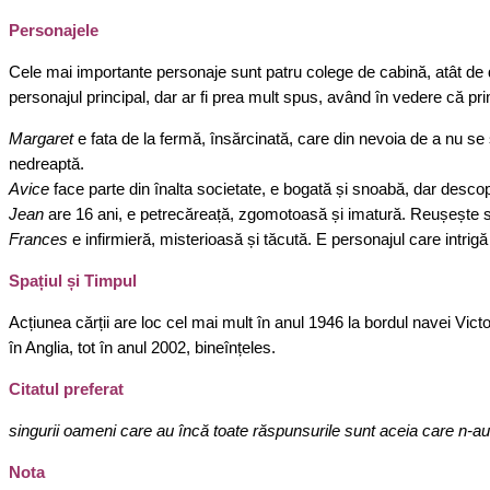
Personajele
Cele mai importante personaje sunt patru colege de cabină, atât de dif
personajul principal, dar ar fi prea mult spus, având în vedere că p
Margaret
e fata de la fermă, însărcinată, care din nevoia de a nu se
nedreaptă.
Avice
face parte din înalta societate, e bogată și snoabă, dar descope
Jean
are 16 ani, e petrecăreață, zgomotoasă și imatură. Reușește să i
Frances
e infirmieră, misterioasă și tăcută. E personajul care intrigă 
Spațiul și Timpul
Acțiunea cărții are loc cel mai mult în anul 1946 la bordul navei Victo
în Anglia, tot în anul 2002, bineînțeles.
Citatul preferat
singurii oameni care au încă toate răspunsurile sunt aceia care n-au î
Nota