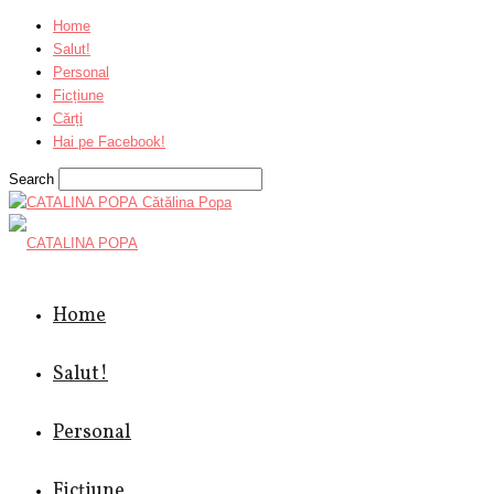
Home
Salut!
Personal
Ficțiune
Cărți
Hai pe Facebook!
Search
Cătălina Popa
Home
Salut!
Personal
Ficțiune