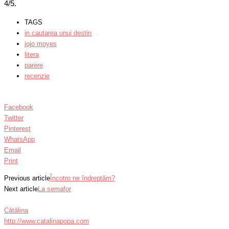
4/5.
TAGS
in cautarea unui destin
jojo moyes
litera
parere
recenzie
Facebook
Twitter
Pinterest
WhatsApp
Email
Print
Previous article
Încotro ne îndreptăm?
Next article
La semafor
Cătălina
http://www.catalinapopa.com