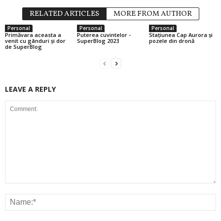
RELATED ARTICLES
MORE FROM AUTHOR
Personal
Personal
Personal
Primăvara aceasta a
Puterea cuvintelor -
Stațiunea Cap Aurora și
venit cu gânduri și dor
SuperBlog 2023
pozele din dronă
de SuperBlog
LEAVE A REPLY