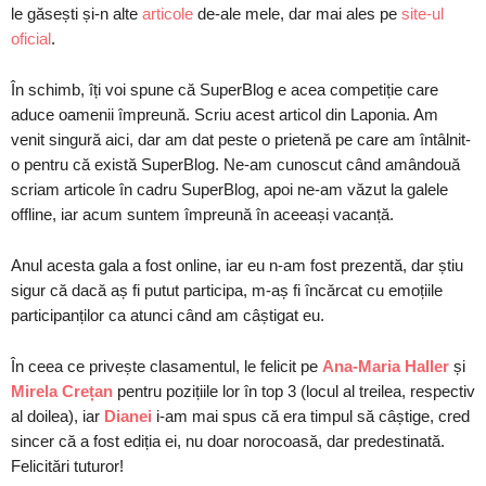
le găsești și-n alte
articole
de-ale mele, dar mai ales pe
site-ul
oficia
l
.
În schimb, îți voi spune că SuperBlog e acea competiție care
aduce oamenii împreună. Scriu acest articol din Laponia. Am
venit singură aici, dar am dat peste o prietenă pe care am întâlnit-
o pentru că există SuperBlog. Ne-am cunoscut când amândouă
scriam articole în cadru SuperBlog, apoi ne-am văzut la galele
offline, iar acum suntem împreună în aceeași vacanță.
Anul acesta gala a fost online, iar eu n-am fost prezentă, dar știu
sigur că dacă aș fi putut participa, m-aș fi încărcat cu emoțiile
participanților ca atunci când am câștigat eu.
În ceea ce privește clasamentul, le felicit pe
Ana-Maria Haller
și
Mirela Crețan
pentru pozițiile lor în top 3 (locul al treilea, respectiv
al doilea), iar
Dianei
i-am mai spus că era timpul să câștige, cred
sincer că a fost ediția ei, nu doar norocoasă, dar predestinată.
Felicitări tuturor!