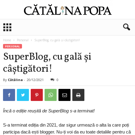
C
ă
t
Home
Personal
SuperBlog, cu gală și câștigători!
ă
PERSONAL
l
SuperBlog, cu gală și
i
n
câștigători!
a
P
o
By
Cătălina
-
20/12/2021
0
p
a
Încă o ediție reușită de SuperBlog s-a terminat!
S-a terminat ediția din 2021, dar sigur urmează o alta la care poți
participa dacă ești blogger. Nu-ți voi da eu toate detaliile pentru că