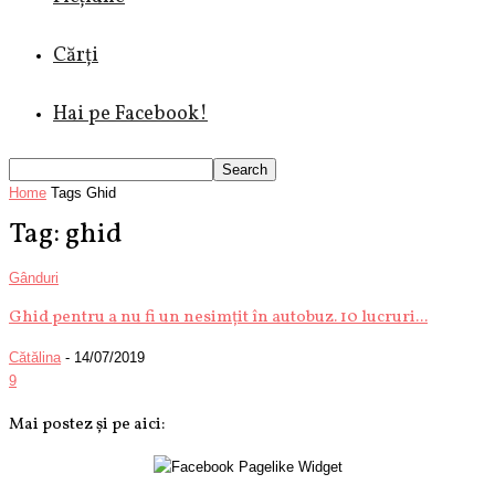
Cărți
Hai pe Facebook!
Home
Tags
Ghid
Tag: ghid
Gânduri
Ghid pentru a nu fi un nesimțit în autobuz. 10 lucruri...
Cătălina
-
14/07/2019
9
Mai postez și pe aici: