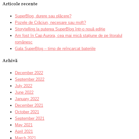
Articole recente
SuperBlog, durere sau plăcere?
Pozele de Crăciun, necesare sau moft?
Storytelling la puterea SuperBlog într-o nouă ediție
Am fost în Cap Aurora, cea mai mică stațiune de pe litoralul
românesc
Gala SuperBlog – timp de reîncarcat bateriile
Arhivă
December 2022
September 2022
July 2022
June 2022
January 2022
December 2021
October 2021
September 2021
May 2021
April 2021
March 2021