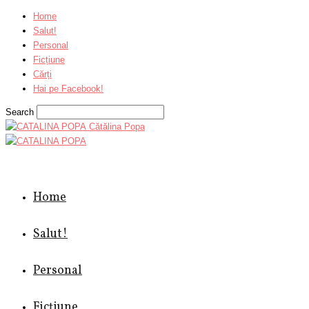
Home
Salut!
Personal
Ficțiune
Cărți
Hai pe Facebook!
Search
Cătălina Popa
Home
Salut!
Personal
Ficțiune