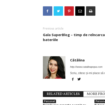
Previous article
Gala SuperBlog – timp de reîncarca
bateriile
Cătălina
http://www.catalinapopa.com
Scriu, citesc și-mi place să
RELATED ARTICLES
MORE FR
Personal
Persona