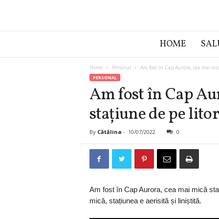
C
HOME
SAL
ă
t
ă
Home
Personal
Am fost în Cap Aurora, cea mai mică
l
PERSONAL
i
Am fost în Cap Au
n
stațiune de pe lit
a
P
o
By
Cătălina
-
10/07/2022
0
p
a
Am fost în Cap Aurora, cea mai mică staț
mică, stațiunea e aerisită și liniștită.