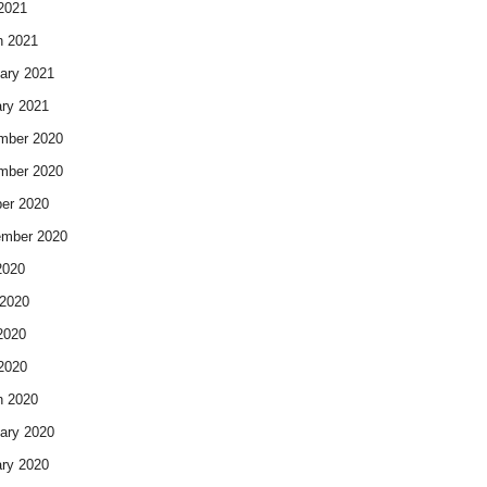
 2021
h 2021
ary 2021
ry 2021
mber 2020
mber 2020
er 2020
ember 2020
2020
2020
2020
 2020
h 2020
ary 2020
ry 2020