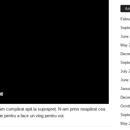
Ar
Febru
Sept
June 
May 
Dece
Sept
July 
June 
Janua
Dece
Octob
 am cumpărat apă la suprapreț. N-am prins neapărat cea
Sept
e pentru a face un vlog pentru voi.
May 