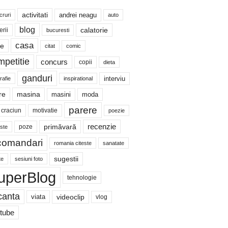
activitati
andrei neagu
cruri
auto
blog
calatorie
erii
bucuresti
casa
te
citat
comic
mpetitie
concurs
copii
dieta
ganduri
interviu
rafie
inspirational
re
masina
masini
moda
parere
craciun
motivatie
poezie
recenzie
primăvară
poze
ste
comandari
romania citeste
sanatate
sugestii
te
sesiuni foto
uperBlog
tehnologie
canta
videoclip
viata
vlog
tube