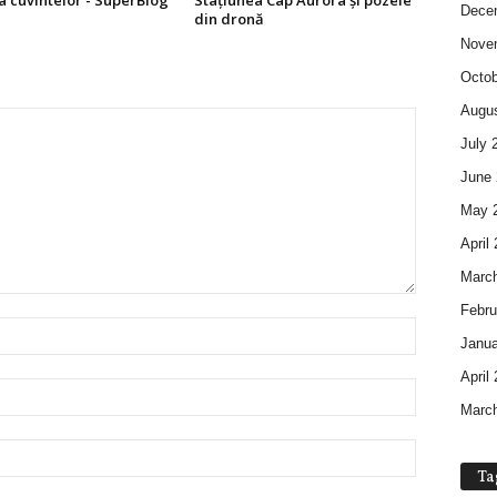
a cuvintelor - SuperBlog
Stațiunea Cap Aurora și pozele
Dece
din dronă
Nove
Octob
Augus
July 
June 
May 
April
Marc
Febru
Janua
April
Marc
Ta