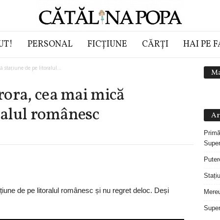
UT!
PERSONAL
FICȚIUNE
CĂRȚI
HAI PE 
 stațiune de pe litoralul...
Ma
rora, cea mai mică
oralul românesc
Ar
Primă
Super
Puter
Stați
iune de pe litoralul românesc și nu regret deloc. Deși
Mereu
Super