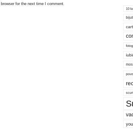
 browser for the next time I comment.
10 lu
bijut
car
co
fotog
iubi
mos 
pove
re
scur
S
va
you