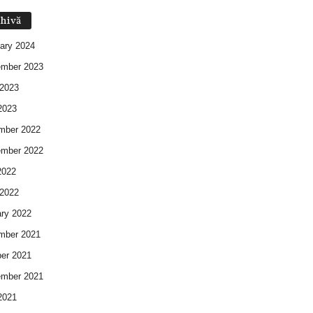
hivă
ary 2024
ember 2023
2023
2023
mber 2022
ember 2022
2022
2022
ry 2022
mber 2021
er 2021
ember 2021
2021