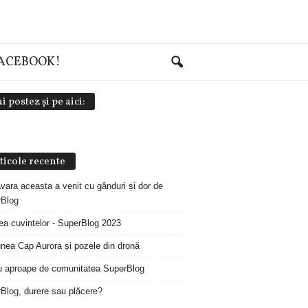
FACEBOOK!
i postez și pe aici:
ticole recente
vara aceasta a venit cu gânduri și dor de
Blog
ea cuvintelor - SuperBlog 2023
unea Cap Aurora și pozele din dronă
 aproape de comunitatea SuperBlog
Blog, durere sau plăcere?