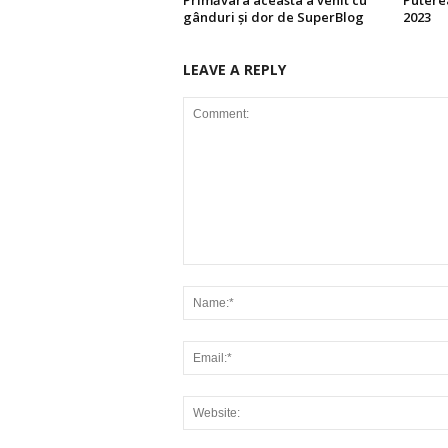
Primăvara aceasta a venit cu
Putere
gânduri și dor de SuperBlog
2023
LEAVE A REPLY