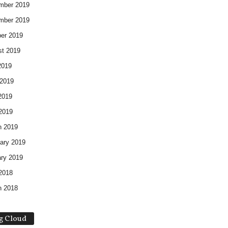
mber 2019
mber 2019
er 2019
t 2019
2019
2019
2019
 2019
h 2019
ary 2019
ry 2019
 2018
h 2018
g Cloud