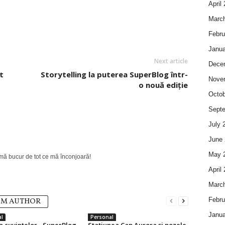
April
Marc
Febru
Janua
Next article
Dece
t
Storytelling la puterea SuperBlog într-
Nove
o nouă ediție
Octob
Sept
July 
June 
May 
 mă bucur de tot ce mă înconjoară!
April
Marc
Febru
OM AUTHOR
Janua
l
Personal