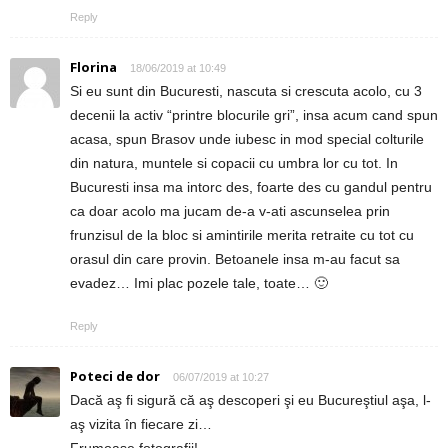
Reply
Florina
18/06/2019 at 10:49
Si eu sunt din Bucuresti, nascuta si crescuta acolo, cu 3
decenii la activ “printre blocurile gri”, insa acum cand spun
acasa, spun Brasov unde iubesc in mod special colturile
din natura, muntele si copacii cu umbra lor cu tot. In
Bucuresti insa ma intorc des, foarte des cu gandul pentru
ca doar acolo ma jucam de-a v-ati ascunselea prin
frunzisul de la bloc si amintirile merita retraite cu tot cu
orasul din care provin. Betoanele insa m-au facut sa
evadez… Imi plac pozele tale, toate… 🙂
Reply
Poteci de dor
06/07/2019 at 10:27
Dacă aş fi sigură că aş descoperi şi eu Bucureştiul aşa, l-
aş vizita în fiecare zi…