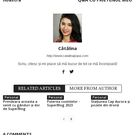
Cătălina
http://www.catalinapopa.com
Scriu, citesc și-mi place să mă bucur de tot ce mă înconjoară!
RELATED ARTICLES
MORE FROM AUTHOR
Personal
Personal
Personal
Primăvara aceasta a
Puterea cuvintelor -
Stațiunea Cap Aurora și
venit cu gânduri și dor
SuperBlog 2023
pozele din dronă
de SuperBlog
6 COMMENTS