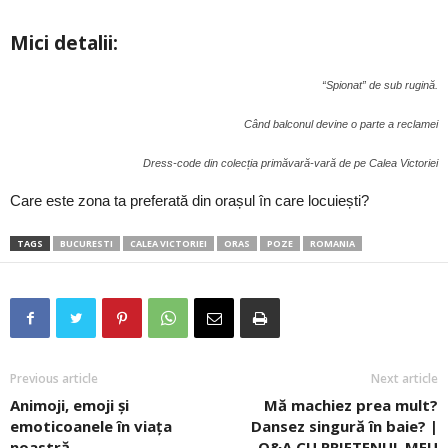
Mici detalii:
“Spionat” de sub rugină.
Când balconul devine o parte a reclamei
Dress-code din colecția primăvară-vară de pe Calea Victoriei
Care este zona ta preferată din orașul în care locuiești?
TAGS
BUCURESTI
CALEA VICTORIEI
ORAS
POZE
ROMANIA
Previous article
Next article
Animoji, emoji și
Mă machiez prea mult?
emoticoanele în viața
Dansez singură în baie? |
noastră
Q&A CU PRIETENUL MEU