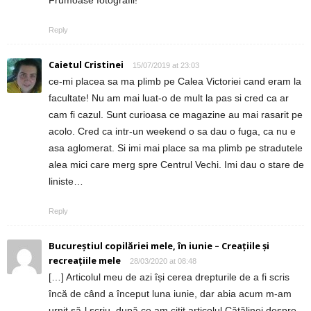
Frumoase fotografii!
Reply
Caietul Cristinei
15/07/2019 at 23:03
ce-mi placea sa ma plimb pe Calea Victoriei cand eram la
facultate! Nu am mai luat-o de mult la pas si cred ca ar
cam fi cazul. Sunt curioasa ce magazine au mai rasarit pe
acolo. Cred ca intr-un weekend o sa dau o fuga, ca nu e
asa aglomerat. Si imi mai place sa ma plimb pe stradutele
alea mici care merg spre Centrul Vechi. Imi dau o stare de
liniste…
Reply
Bucureștiul copilăriei mele, în iunie – Creațiile și
recreațiile mele
28/03/2020 at 08:48
[…] Articolul meu de azi își cerea drepturile de a fi scris
încă de când a început luna iunie, dar abia acum m-am
urnit să-l scriu, după ce am citit articolul Cătălinei despre