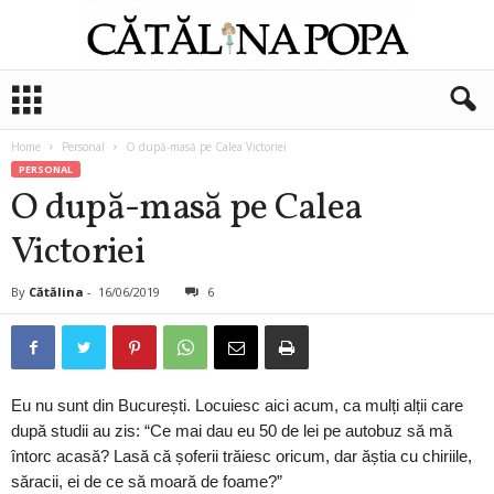
C
ă
t
Home
Personal
O după-masă pe Calea Victoriei
ă
PERSONAL
l
O după-masă pe Calea
i
n
Victoriei
a
P
o
By
Cătălina
-
16/06/2019
6
p
a
Eu nu sunt din București. Locuiesc aici acum, ca mulți alții care
după studii au zis: “Ce mai dau eu 50 de lei pe autobuz să mă
întorc acasă? Lasă că șoferii trăiesc oricum, dar ăștia cu chiriile,
săracii, ei de ce să moară de foame?”