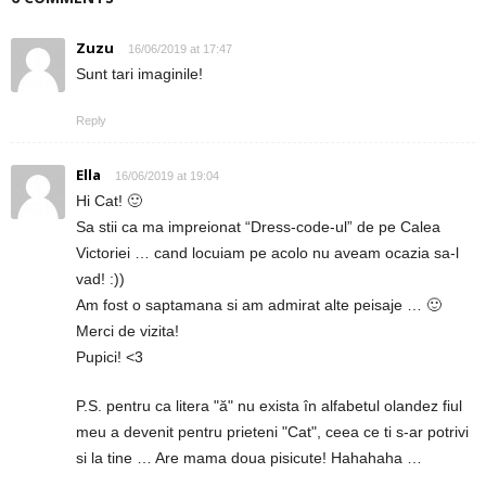
Zuzu
16/06/2019 at 17:47
Sunt tari imaginile!
Reply
Ella
16/06/2019 at 19:04
Hi Cat! 🙂
Sa stii ca ma impreionat “Dress-code-ul” de pe Calea
Victoriei … cand locuiam pe acolo nu aveam ocazia sa-l
vad! :))
Am fost o saptamana si am admirat alte peisaje … 🙂
Merci de vizita!
Pupici! <3
P.S. pentru ca litera "ă" nu exista în alfabetul olandez fiul
meu a devenit pentru prieteni "Cat", ceea ce ti s-ar potrivi
si la tine … Are mama doua pisicute! Hahahaha …