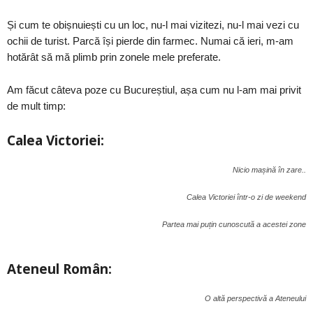
Și cum te obișnuiești cu un loc, nu-l mai vizitezi, nu-l mai vezi cu
ochii de turist. Parcă își pierde din farmec. Numai că ieri, m-am
hotărât să mă plimb prin zonele mele preferate.
Am făcut câteva poze cu Bucureștiul, așa cum nu l-am mai privit
de mult timp:
Calea Victoriei:
Nicio mașină în zare..
Calea Victoriei într-o zi de weekend
Partea mai puțin cunoscută a acestei zone
Ateneul Român:
O altă perspectivă a Ateneului