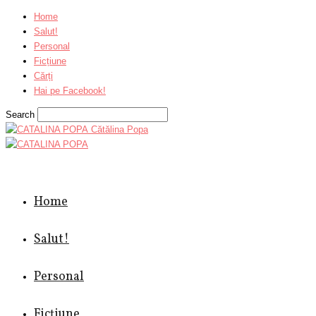
Home
Salut!
Personal
Ficțiune
Cărți
Hai pe Facebook!
Search
Cătălina Popa
Home
Salut!
Personal
Ficțiune