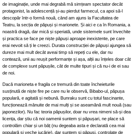
de imaginație, unde mai degrabă mă simțeam spectator decât
protagonist, la adolescență și-au pierdut farmecul, ca apoi să-l
descopăr într-o formă nouă, când am ajuns la Facultatea de
Teatru, la secția de păpuși și marionete. Și aici e ca în Romania, a
noastră dragă, dar mică și speriată, unde sistemele sunt învechite
și practica se face pe niște păpuși aproape inexistente, pe care
erai nevoit să ți le creezi. Durata construcției de păpuși ajungea să
dureze mai mult decât aveai timp să repeți cu ele, dar nu
contează, unii au reușit performanțe și așa, alții au înțeles doar cât
de complexe sunt păpușile, cât de multe tipuri și că nu-i de ei sau
de noi.
Dacă marioneta e fragila ce tremură din toate încheieturile
susținută de niște fire pe care nu le observă, Bibabo-ul, păpușa
populară, e agitată și nebună. Bunraku sunt cu totul fascinante,
funcționează mânuite de mai mulți și se aseamănă mult nouă (sau
japonezilor). Nu fac teoria păpușilor, doar nu vrea nimeni să-și dea
licența, dar știu că noi oamenii suntem și păpușari, ne place să
controlăm chiar și un băț (nu degeaba asta e declarată cea mai
populară și veche jucărie), dar suntem și păpuși, controlate de