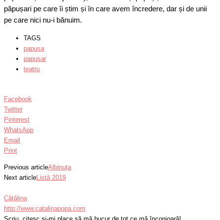
păpușari pe care îi știm și în care avem încredere, dar și de unii
pe care nici nu-i bănuim.
TAGS
papusa
papusar
teatru
Facebook
Twitter
Pinterest
WhatsApp
Email
Print
Previous article
Albinuța
Next article
Listă 2019
Cătălina
http://www.catalinapopa.com
Scriu, citesc și-mi place să mă bucur de tot ce mă înconjoară!