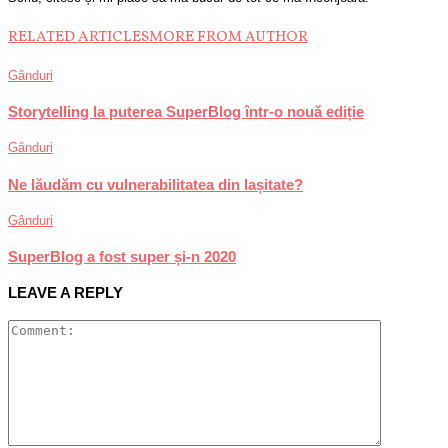
RELATED ARTICLES
MORE FROM AUTHOR
Gânduri
Storytelling la puterea SuperBlog într-o nouă ediție
Gânduri
Ne lăudăm cu vulnerabilitatea din lașitate?
Gânduri
SuperBlog a fost super și-n 2020
LEAVE A REPLY