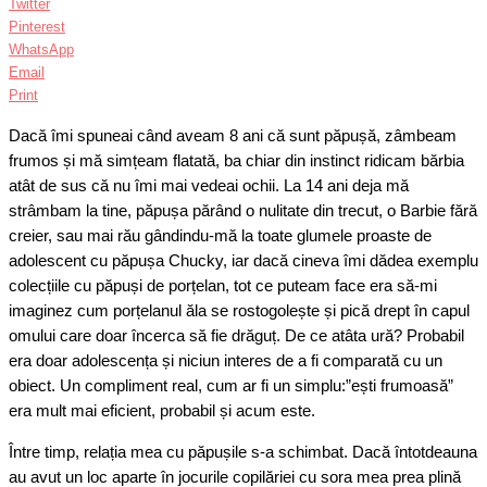
Twitter
Pinterest
WhatsApp
Email
Print
Dacă îmi spuneai când aveam 8 ani că sunt păpușă, zâmbeam
frumos și mă simțeam flatată, ba chiar din instinct ridicam bărbia
atât de sus că nu îmi mai vedeai ochii. La 14 ani deja mă
strâmbam la tine, păpușa părând o nulitate din trecut, o Barbie fără
creier, sau mai rău gândindu-mă la toate glumele proaste de
adolescent cu păpușa Chucky, iar dacă cineva îmi dădea exemplu
colecțiile cu păpuși de porțelan, tot ce puteam face era să-mi
imaginez cum porțelanul ăla se rostogolește și pică drept în capul
omului care doar încerca să fie drăguț. De ce atâta ură? Probabil
era doar adolescența și niciun interes de a fi comparată cu un
obiect. Un compliment real, cum ar fi un simplu:”ești frumoasă”
era mult mai eficient, probabil și acum este.
Între timp, relația mea cu păpușile s-a schimbat. Dacă întotdeauna
au avut un loc aparte în jocurile copilăriei cu sora mea prea plină