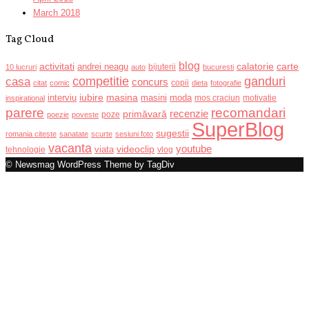
March 2018
Tag Cloud
blog
activitati
calatorie
carte
andrei neagu
bijuterii
10 lucruri
auto
bucuresti
competitie
ganduri
casa
concurs
copii
citat
comic
dieta
fotografie
iubire
masina
interviu
masini
moda
mos craciun
motivatie
inspirational
recomandari
parere
recenzie
primăvară
poze
poezie
poveste
SuperBlog
sugestii
romania citeste
sanatate
scurte
sesiuni foto
vacanta
youtube
videoclip
viata
tehnologie
vlog
© Newsmag WordPress Theme by TagDiv