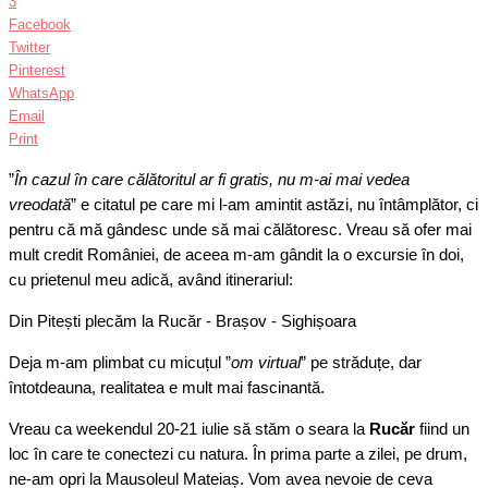
3
Facebook
Twitter
Pinterest
WhatsApp
Email
Print
”
În cazul în care călătoritul ar fi gratis, nu m-ai mai vedea
vreodată
” e citatul pe care mi l-am amintit astăzi, nu întâmplător, ci
pentru că mă gândesc unde să mai călătoresc. Vreau să ofer mai
mult credit României, de aceea m-am gândit la o excursie în doi,
cu prietenul meu adică, având itinerariul:
Din Pitești plecăm la Rucăr - Brașov - Sighișoara
Deja m-am plimbat cu micuțul ”
om virtual
” pe străduțe, dar
întotdeauna, realitatea e mult mai fascinantă.
Vreau ca weekendul 20-21 iulie să stăm o seara la
Rucăr
fiind un
loc în care te conectezi cu natura. În prima parte a zilei, pe drum,
ne-am opri la Mausoleul Mateiaș. Vom avea nevoie de ceva