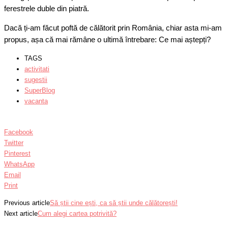
ferestrele duble din piatră.
Dacă ți-am făcut poftă de călătorit prin România, chiar asta mi-am
propus, așa că mai rămâne o ultimă întrebare: Ce mai aștepți?
TAGS
activitati
sugestii
SuperBlog
vacanta
Facebook
Twitter
Pinterest
WhatsApp
Email
Print
Previous article
Să știi cine ești, ca să știi unde călătorești!
Next article
Cum alegi cartea potrivită?