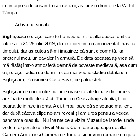
cu imaginea de ansamblu a orașului, aș face o drumeție la Vârful
Tâmpa.
Arhivă personală
Sighișoara
e orașul care te transpune într-o altă epocă, chit că
zilele ar fi 24-26 iulie 2019, deci nicidecum nu am inventat mașina
timpului, dar aș putea să-mi imaginez că sunt o domniță, iar
prietenul meu, un cavaler în armură. De data aceasta aș vrea să
mă răsfăț într-o atmosferă demnă de poveste medievală, așa cum
e și orașul, adică să dorm în cea mai veche clădire datată din
Sighişoara, Pensiunea Casa Savri, de patru stele.
Sighișoara e unul dintre puținele orașe-cetate locuite din lume și
are foarte multe de arătat. Turnul cu Ceas atrage atenția, fiind
poarta de intrare în oraș. Aici, timpul pare că se scurge mai lent,
dar după câteva clipe ne-am reveni și am urca pentru a vedea
panorama orașului. Nu înainte de a vizita Muzeul de Istorie, unde
vedem exponate din Evul Mediu. Cum foarte aproape se află
Camera Armelor și Camera de Tortură sigur vom rămâne cu gura