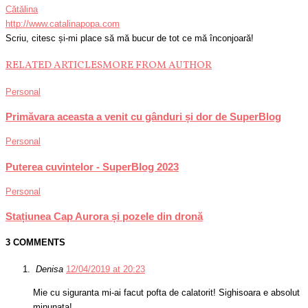
Cătălina
http://www.catalinapopa.com
Scriu, citesc și-mi place să mă bucur de tot ce mă înconjoară!
RELATED ARTICLES
MORE FROM AUTHOR
Personal
Primăvara aceasta a venit cu gânduri și dor de SuperBlog
Personal
Puterea cuvintelor - SuperBlog 2023
Personal
Stațiunea Cap Aurora și pozele din dronă
3 COMMENTS
Denisa
12/04/2019 at 20:23
Mie cu siguranta mi-ai facut pofta de calatorit! Sighisoara e absolut
minunata!