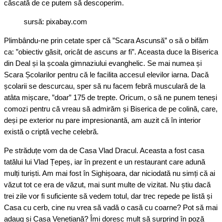
căscată de ce putem să descoperim.
sursă: pixabay.com
Plimbându-ne prin cetate sper că ”Scara Ascunsă” o să o bifăm
ca: ”obiectiv găsit, oricât de ascuns ar fi”. Aceasta duce la Biserica
din Deal și la școala gimnaziului evanghelic. Se mai numea și
Scara Școlarilor pentru că le facilita accesul elevilor iarna. Dacă
școlarii se descurcau, sper să nu facem febră musculară de la
atâta mișcare, ”doar” 175 de trepte. Oricum, o să ne punem teneși
comozi pentru că vreau să admirăm și Biserica de pe colină, care,
deși pe exterior nu pare impresionantă, am auzit că în interior
există o criptă veche celebră.
Pe străduțe vom da de Casa Vlad Dracul. Aceasta a fost casa
tatălui lui Vlad Țepeș, iar în prezent e un restaurant care adună
mulți turiști. Am mai fost în Sighișoara, dar niciodată nu simți că ai
văzut tot ce era de văzut, mai sunt multe de vizitat. Nu știu dacă
trei zile vor fi suficiente să vedem totul, dar trec repede pe listă și
Casa cu cerb, cine nu vrea să vadă o casă cu coarne? Pot să mai
adaug și Casa Venețiană? Îmi doresc mult să surprind în poză