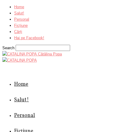
Home
Salut!
Personal
Ficțiune
Cărți
Hai pe Facebook!
Search
Cătălina Popa
Home
Salut!
Personal
Ficțiune