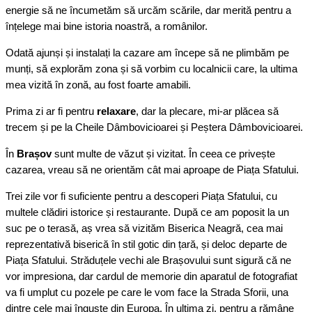
energie să ne încumetăm să urcăm scările, dar merită pentru a
înțelege mai bine istoria noastră, a românilor.
Odată ajunși și instalați la cazare am începe să ne plimbăm pe
munți, să explorăm zona și să vorbim cu localnicii care, la ultima
mea vizită în zonă, au fost foarte amabili.
Prima zi ar fi pentru
relaxare
, dar la plecare, mi-ar plăcea să
trecem și pe la Cheile Dâmbovicioarei și Peștera Dâmbovicioarei.
În
Brașov
sunt multe de văzut și vizitat. În ceea ce privește
cazarea, vreau să ne orientăm cât mai aproape de Piața Sfatului.
Trei zile vor fi suficiente pentru a descoperi Piața Sfatului, cu
multele clădiri istorice și restaurante. După ce am poposit la un
suc pe o terasă, aș vrea să vizităm Biserica Neagră, cea mai
reprezentativă biserică în stil gotic din țară, și deloc departe de
Piața Sfatului. Străduțele vechi ale Brașovului sunt sigură că ne
vor impresiona, dar cardul de memorie din aparatul de fotografiat
va fi umplut cu pozele pe care le vom face la Strada Sforii, una
dintre cele mai înguste din Europa. În ultima zi, pentru a rămâne