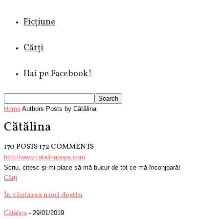
Ficțiune
Cărți
Hai pe Facebook!
Home
Authors
Posts by Cătălina
Cătălina
170 POSTS
172 COMMENTS
http://www.catalinapopa.com
Scriu, citesc și-mi place să mă bucur de tot ce mă înconjoară!
Cărți
În căutarea unui destin
Cătălina
-
29/01/2019