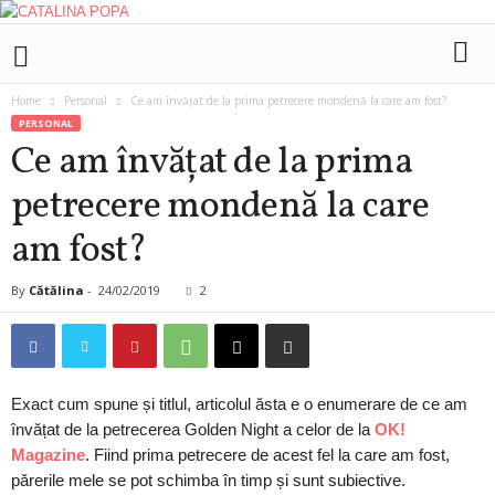
C
ă
t
Home
Personal
Ce am învățat de la prima petrecere mondenă la care am fost?
ă
PERSONAL
l
Ce am învățat de la prima
i
n
petrecere mondenă la care
a
P
am fost?
o
p
a
By
Cătălina
-
24/02/2019
2
Exact cum spune și titlul, articolul ăsta e o enumerare de ce am
învățat de la petrecerea Golden Night a celor de la
OK!
Magazine
. Fiind prima petrecere de acest fel la care am fost,
părerile mele se pot schimba în timp și sunt subiective.