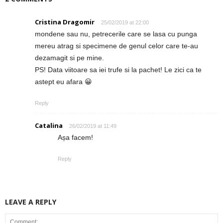
Cristina Dragomir
25/02/2019 at 22:00
mondene sau nu, petrecerile care se lasa cu punga
mereu atrag si specimene de genul celor care te-au
dezamagit si pe mine.
PS! Data viitoare sa iei trufe si la pachet! Le zici ca te
astept eu afara 😀
Reply
Catalina
26/02/2019 at 11:49
Așa facem!
Reply
LEAVE A REPLY