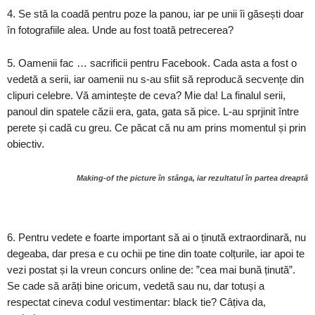
4. Se stă la coadă pentru poze la panou, iar pe unii îi găsești doar
în fotografiile alea. Unde au fost toată petrecerea?
5. Oamenii fac … sacrificii pentru Facebook. Cada asta a fost o
vedetă a serii, iar oamenii nu s-au sfiit să reproducă secvențe din
clipuri celebre. Vă amintește de ceva? Mie da! La finalul serii,
panoul din spatele căzii era, gata, gata să pice. L-au sprjinit între
perete și cadă cu greu. Ce păcat că nu am prins momentul și prin
obiectiv.
Making-of the picture în stânga, iar rezultatul în partea dreaptă
6. Pentru vedete e foarte important să ai o ținută extraordinară, nu
degeaba, dar presa e cu ochii pe tine din toate colțurile, iar apoi te
vezi postat și la vreun concurs online de: ”cea mai bună ținută”.
Se cade să arăți bine oricum, vedetă sau nu, dar totuși a
respectat cineva codul vestimentar: black tie? Câțiva da,