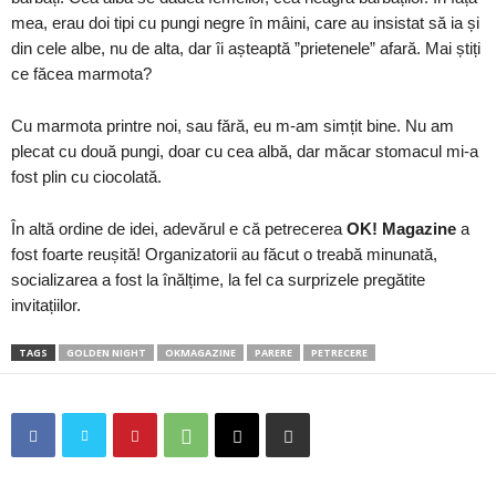
mea, erau doi tipi cu pungi negre în mâini, care au insistat să ia și
din cele albe, nu de alta, dar îi așteaptă ”prietenele” afară. Mai știți
ce făcea marmota?
Cu marmota printre noi, sau fără, eu m-am simțit bine. Nu am
plecat cu două pungi, doar cu cea albă, dar măcar stomacul mi-a
fost plin cu ciocolată.
În altă ordine de idei, adevărul e că petrecerea
OK! Magazine
a
fost foarte reușită! Organizatorii au făcut o treabă minunată,
socializarea a fost la înălțime, la fel ca surprizele pregătite
invitațiilor.
TAGS
GOLDEN NIGHT
OKMAGAZINE
PARERE
PETRECERE