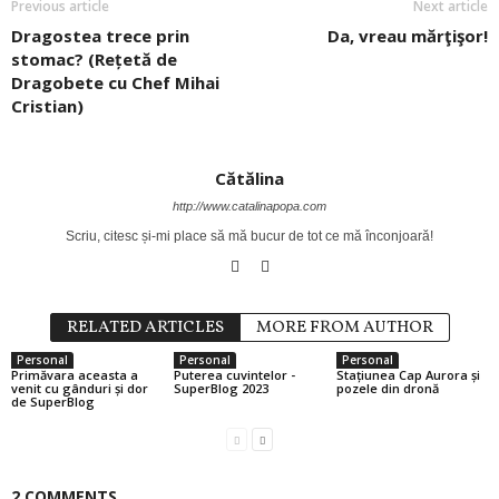
Previous article
Next article
Dragostea trece prin
Da, vreau mărţişor!
stomac? (Rețetă de
Dragobete cu Chef Mihai
Cristian)
Cătălina
http://www.catalinapopa.com
Scriu, citesc și-mi place să mă bucur de tot ce mă înconjoară!
RELATED ARTICLES
MORE FROM AUTHOR
Personal
Personal
Personal
Primăvara aceasta a
Puterea cuvintelor -
Stațiunea Cap Aurora și
venit cu gânduri și dor
SuperBlog 2023
pozele din dronă
de SuperBlog
2 COMMENTS