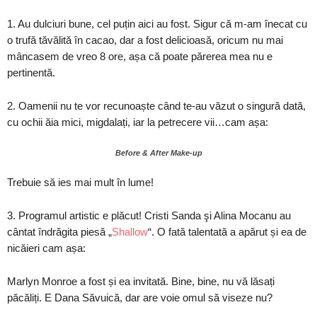
1. Au dulciuri bune, cel puțin aici au fost. Sigur că m-am înecat cu
o trufă tăvălită în cacao, dar a fost delicioasă, oricum nu mai
mâncasem de vreo 8 ore, așa că poate părerea mea nu e
pertinentă.
2. Oamenii nu te vor recunoaște când te-au văzut o singură dată,
cu ochii ăia mici, migdalați, iar la petrecere vii…cam așa:
Before & After Make-up
Trebuie să ies mai mult în lume!
3. Programul artistic e plăcut! Cristi Sanda şi Alina Mocanu au
cântat îndrăgita piesă „
Shallow
“. O fată talentată a apărut și ea de
nicăieri cam așa:
Marlyn Monroe a fost și ea invitată. Bine, bine, nu vă lăsați
păcăliți. E Dana Săvuică, dar are voie omul să viseze nu?