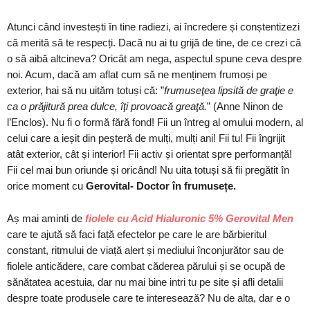
Atunci când investești în tine radiezi, ai încredere și conștentizezi
că merită să te respecți. Dacă nu ai tu grijă de tine, de ce crezi că
o să aibă altcineva? Oricât am nega, aspectul spune ceva despre
noi. Acum, dacă am aflat cum să ne menținem frumoși pe
exterior, hai să nu uităm totuși că: ”
frumuseţea lipsită de graţie e
ca o prăjitură prea dulce, îţi provoacă greaţă.
” (Anne Ninon de
l’Enclos). Nu fi o formă fără fond! Fii un întreg al omului modern, al
celui care a ieșit din peșteră de mulți, mulți ani! Fii tu! Fii îngrijit
atât exterior, cât și interior! Fii activ și orientat spre performanță!
Fii cel mai bun oriunde și oricând! Nu uita totuși să fii pregătit în
orice moment cu
Gerovital- Doctor în frumusețe.
Aș mai aminti de
fiolele cu Acid Hialuronic 5% Gerovital Men
care te ajută să faci față efectelor pe care le are bărbieritul
constant, ritmului de viață alert și mediului înconjurător sau de
fiolele anticădere, care combat căderea părului și se ocupă de
sănătatea acestuia, dar nu mai bine intri tu pe site și afli detalii
despre toate produsele care te interesează? Nu de alta, dar e o