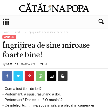
C
ă
t
Home
Gânduri
Îngrijirea de sine miroase foarte bine!
ă
GÂNDURI
l
Îngrijirea de sine miroase
i
n
foarte bine!
a
P
o
By
Cătălina
-
07/04/2019
3
p
a
- Cum a fost tipul de ieri?
- Performant, a spus, răsuflând a dor.
- Performant? Dar ce e el? O mașină?
- Ce înțelegi tu…, mi-a spus în silă și a plecat în camera ei