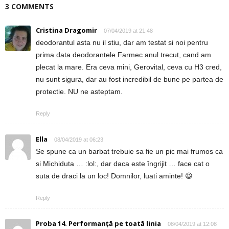
3 COMMENTS
Cristina Dragomir
07/04/2019 at 21:48
deodorantul asta nu il stiu, dar am testat si noi pentru
prima data deodorantele Farmec anul trecut, cand am
plecat la mare. Era ceva mini, Gerovital, ceva cu H3 cred,
nu sunt sigura, dar au fost incredibil de bune pe partea de
protectie. NU ne asteptam.
Reply
Ella
08/04/2019 at 06:23
Se spune ca un barbat trebuie sa fie un pic mai frumos ca
si Michiduta … :lol:, dar daca este îngrijit … face cat o
suta de draci la un loc! Domnilor, luati aminte! 😆
Reply
Proba 14. Performanță pe toată linia
08/04/2019 at 12:08