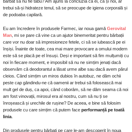
bărbat să nu fie tabu? Am ajuns la concluzia că ei, ca și noi, ar
trebui să-și hidrateze tenul, să se preocupe de igiena corporală și
de podoaba capilară.
Eu am încredere în produsele Farmec, iar noua gamă
Gerovital
Man
, mi se pare că vine ca un ajutor binemeritat pentru bărbații
care vor nu doar să impresioneze fetele, ci să se iubească pe ei
înșiși. Înainte de toate, cea mai mare provocare a omului modern
este să se placă pe el însuși. Deși e important să fim mulțumiți cu
noi în fiecare moment, e imposibil să nu ne simțim jenați dacă
observăm că deodorantul a lăsat urme albe sau dacă avem părul
cleios. Când simțim un miros dubios în autobuz, ne dăm ochii
peste cap gândindu-ne că oamenii ar trebui să folosească mai
mult gel de duș, ca apoi, când coborâm, să ne dăm seama că noi
am fost vinovații, mirosul era al nostru, cum să nu ți se
înroșească și urechile de rușine? De aceea, e bine să folosim
produsele cu care simțim că putem face
performanță pe toată
linia
.
Din produsele pentru bărbați pe care le-am descoperit în noua