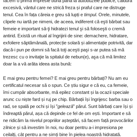
facem o primă impresie bună până la autobuzele publice, căldura
excesivă, vântul care ne strică freza și praful care ne distruge
tenul. Cea în fața căreia e greu să lupți e
timpul
. Orele, minutele,
clipele nu iartă pe nimeni, de aceea, indiferent că eşti bărbat sau
femeie e important să-ţi hidratezi tenul şi să foloseşti o cremă
antirid. Există un ritual al îngrijirii de sine: demachere, hidratare,
exfoliere săptămânală, protecție solară și alimentație potrivită, dar
dacă-i pun pe domni să facă toţi aceşti paşi s-ar putea să mă
trezesc cu o invitaţie la spitalul de nebun(e), aşa că mă limitez
doar la a vă arăta ideea asta bună:
E mai greu pentru femei? E mai greu pentru bărbați? Nu am eu
certificatul necesar să o spun. Ce știu sigur e că eu, ca femeie,
îmi cumpăr absorbante, mă epilez constant și la ocazii speciale
arunc cu niște fard și ruj pe chip. Bărbații își îngrijesc barba sau o
rad, se spală pe ochi și își ”
gelează
” părul. Sunt bărbați care își și
îndreaptă părul, așa că depinde ce fel de om ești. Important e să
ne ridicăm la nivelul propriilor așteptări, să facem față provocărilor
zilnice și să investim în noi, nu doar pentru a-i impresiona pe
ceilalți, cât pentru a ne simți bine în pielea noastră hidratată.