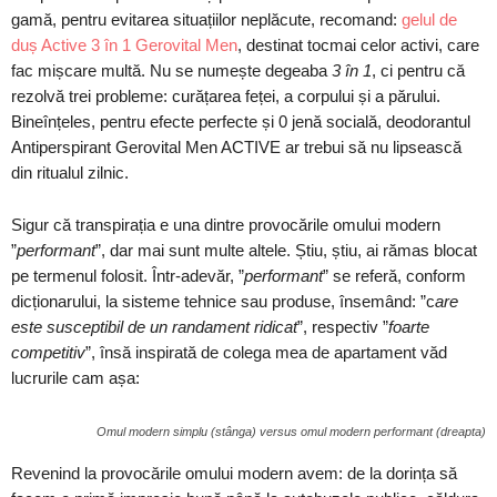
gamă, pentru evitarea situațiilor neplăcute, recomand:
gelul de
duș Active 3 în 1 Gerovital Men
, destinat tocmai celor activi, care
fac mișcare multă. Nu se numește degeaba
3 în 1
, ci pentru că
rezolvă trei probleme: curățarea feței, a corpului și a părului.
Bineînțeles, pentru efecte perfecte și 0 jenă socială, deodorantul
Antiperspirant Gerovital Men ACTIVE ar trebui să nu lipsească
din ritualul zilnic.
Sigur că transpirația e una dintre provocările omului modern
”
performant
”, dar mai sunt multe altele. Știu, știu, ai rămas blocat
pe termenul folosit. Într-adevăr, ”
performant
” se referă, conform
dicționarului, la sisteme tehnice sau produse, însemând: ”c
are
este susceptibil de un randament ridicat
”, respectiv ”
foarte
competitiv
”, însă inspirată de colega mea de apartament văd
lucrurile cam așa:
Omul modern simplu (stânga) versus omul modern performant (dreapta)
Revenind la provocările omului modern avem: de la dorința să