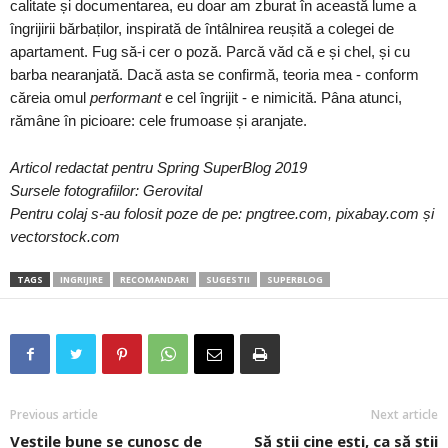
calitate și documentarea, eu doar am zburat în această lume a
îngrijirii bărbaților, inspirată de întâlnirea reușită a colegei de
apartament. Fug să-i cer o poză. Parcă văd că e și chel, și cu
barba nearanjată. Dacă asta se confirmă, teoria mea - conform
căreia omul
performant
e cel îngrijit - e nimicită. Pâna atunci,
rămâne în picioare: cele frumoase și aranjate.
Articol redactat pentru Spring SuperBlog 2019
Sursele fotografiilor: Gerovital
Pentru colaj s-au folosit poze de pe: pngtree.com, pixabay.com și
vectorstock.com
TAGS
INGRIJIRE
RECOMANDARI
SUGESTII
SUPERBLOG
Previous article
Next article
Veștile bune se cunosc de
Să știi cine ești, ca să știi