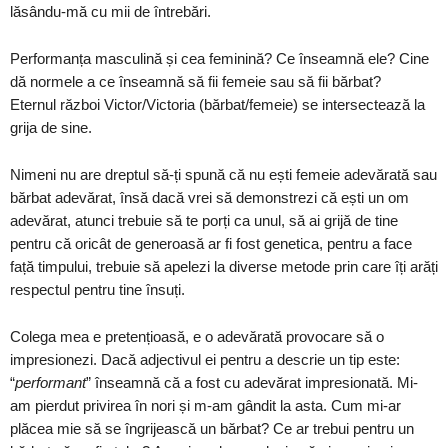
lăsându-mă cu mii de întrebări.
Performanța masculină și cea feminină? Ce înseamnă ele? Cine
dă normele a ce înseamnă să fii femeie sau să fii bărbat?
Eternul război Victor/Victoria (bărbat/femeie) se intersectează la
grija de sine.
Nimeni nu are dreptul să-ți spună că nu ești femeie adevărată sau
bărbat adevărat, însă dacă vrei să demonstrezi că ești un om
adevărat, atunci trebuie să te porți ca unul, să ai grijă de tine
pentru că oricât de generoasă ar fi fost genetica, pentru a face
față timpului, trebuie să apelezi la diverse metode prin care îți arăți
respectul pentru tine însuți.
Colega mea e pretențioasă, e o adevărată provocare să o
impresionezi. Dacă adjectivul ei pentru a descrie un tip este:
“
performant
” înseamnă că a fost cu adevărat impresionată. Mi-
am pierdut privirea în nori și m-am gândit la asta. Cum mi-ar
plăcea mie să se îngrijească un bărbat? Ce ar trebui pentru un