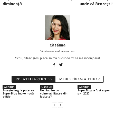
dimineață
unde călătorești!
Cătălina
http://www.catalinapopa.com
Scriu, citesc și-mi place să mă bucur de tot ce mă înconjoară!
RELATED ARTICLES
MORE FROM AUTHOR
Gânduri
Gânduri
Gânduri
Storytelling la puterea
Ne lăudăm cu
SuperBlog a fost super
SuperBlog într-o nouă
vulnerabilitatea din
și-n 2020
ediție
lașitate?