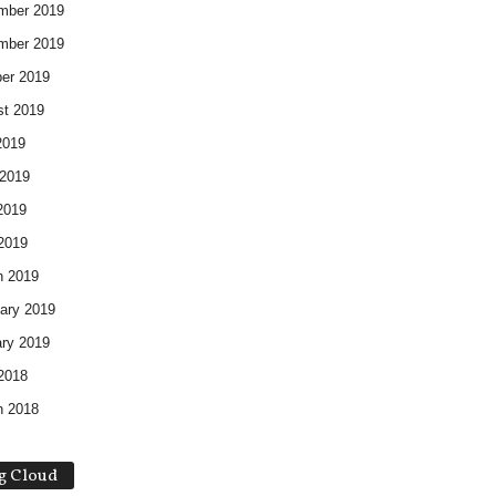
mber 2019
mber 2019
er 2019
t 2019
2019
2019
2019
 2019
h 2019
ary 2019
ry 2019
 2018
h 2018
g Cloud