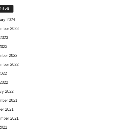
hivă
ary 2024
ember 2023
2023
2023
mber 2022
ember 2022
2022
2022
ry 2022
mber 2021
er 2021
ember 2021
2021