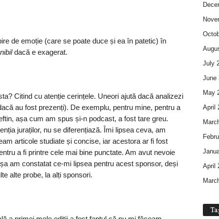
Dece
Nove
Octob
ire de emoție (care se poate duce și ea în patetic) în
Augus
nibil
dacă e exagerat.
July 
June 
May 
a? Citind cu atenție cerințele. Uneori ajută dacă analizezi
i (dacă au fost prezenți). De exemplu, pentru mine, pentru a
April
eftin, așa cum am spus și-n podcast, a fost tare greu.
Marc
nția juraților, nu se diferențiază. Îmi lipsea ceva, am
Febru
eam articole studiate și concise, iar acestora ar fi fost
Janua
pentru a fi printre cele mai bine punctate. Am avut nevoie
, așa am constatat ce-mi lipsea pentru acest sponsor, deși
April
 alte probe, la alți sponsori.
Marc
Ta
lă a primei mele ediții a fost faptul că nu mi făceam