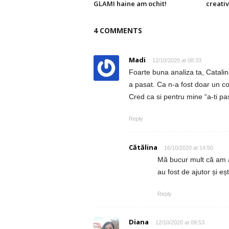
GLAMI haine am ochit!
creativ
4 COMMENTS
Madi
12/10/2020 at 08:33
Foarte buna analiza ta, Catalina!
a pasat. Ca n-a fost doar un con
Cred ca si pentru mine “a-ti pa
Reply
Cătălina
16/10/2020 at 14:50
Mă bucur mult că am ap
au fost de ajutor și eș
Reply
Diana
12/10/2020 at 09:53