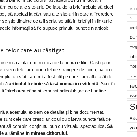
 eu pe alte site-uri). De fapt, de la brief trebuie să pleci
10 lu
poți să apelezi la cărți sau alte site-uri în care ai încredere,
bijut
se știe dinainte de a fi scris, se află în brief și în linkurile
car
ele informații să fie supuse primului punct din articol:
co
fotog
le celor care au câștigat
iubi
ne m-a ajutat enorm încă de la prima ediție. Câștigătorii
mos 
ăși secretele fără niciun fel de strângere de inimă, ba, din
mplu, un sfat care mi-a fost util pe care l-am aflat atât de
pove
ul că
articolul trebuie să iasă cumva în evidență
. Sunt în
re
ți întrebarea când ai terminat articolul: „de ce l-ar ține
scur
S
nă a acestuia, extrem de detaliat și bine documentat.
va
 sunt cele care cresc articolul cu câteva puncte față de
ortant să combini conținutul bun cu vizualul spectaculos.
Să
you
de a rămâne în mintea cititorului
.