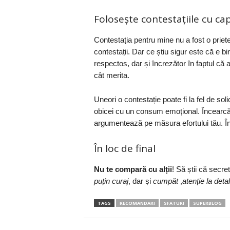
Folosește contestațiile cu ca
Contestația pentru mine nu a fost o priet
contestații. Dar ce știu sigur este că e bi
respectos, dar și încrezător în faptul că a
cât merita.
Uneori o contestație poate fi la fel de soli
obicei cu un consum emoțional. Încearcă să
argumentează pe măsura efortului tău. În 
În loc de final
Nu te compară cu alții
! Să știi că secre
puțin curaj
, dar și
cumpăt
,
atenție la detali
TAGS
RECOMANDARI
SFATURI
SUPERBLOG