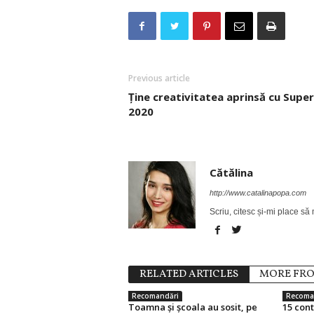
Previous article
Ține creativitatea aprinsă cu Supe
2020
Cătălina
http://www.catalinapopa.com
Scriu, citesc și-mi place să
RELATED ARTICLES
MORE FR
Recomandări
Recoma
Toamna și școala au sosit, pe
15 con