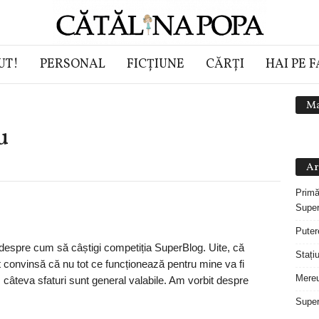
UT!
PERSONAL
FICȚIUNE
CĂRȚI
HAI PE 
Ma
u
Ar
Primă
Super
Puter
 despre cum să câștigi competiția SuperBlog. Uite, că
Stați
t convinsă că nu tot ce funcționează pentru mine va fi
Mereu
, câteva sfaturi sunt general valabile. Am vorbit despre
Super