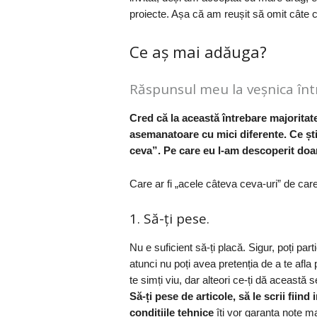
proiecte. Așa că am reușit să omit câte c
Ce aș mai adăuga?
Răspunsul meu la veșnica într
Cred că la această întrebare majoritat
asemanatoare cu mici diferente. Ce știu
ceva”. Pe care eu l-am descoperit doa
Care ar fi „acele câteva ceva-uri” de care 
1. Să-ți pese.
Nu e suficient să-ți placă. Sigur, poți part
atunci nu poți avea pretenția de a te afla
te simți viu, dar alteori ce-ți dă această
Să-ți pese de articole, să le scrii fiind
condițiile tehnice
îți vor garanta note ma