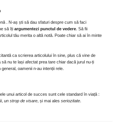
p
enă . N-aș ști să dau sfaturi despre cum să faci
ne să îți
argumentezi punctul de vedere
. Să fii
rticolul tău merita o altă notă. Poate chiar să ai în minte
citantă ca scrierea articolului în sine, plus că vine de
 nu te lași afectat prea tare chiar dacă jurul nu-ți
general, oamenii n-au intenții rele.
tele unui articol de succes sunt cele standard în viață :
i
,
un strop de visare
, și mai ales
seriozitate
.