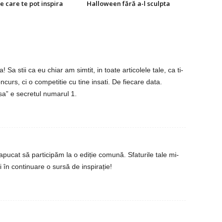
e care te pot inspira
Halloween fără a-l sculpta
 Sa stii ca eu chiar am simtit, in toate articolele tale, ca ti-
curs, ci o competitie cu tine insati. De fiecare data.
sa” e secretul numarul 1.
ucat să participăm la o ediție comună. Sfaturile tale mi-
ti în continuare o sursă de inspirație!