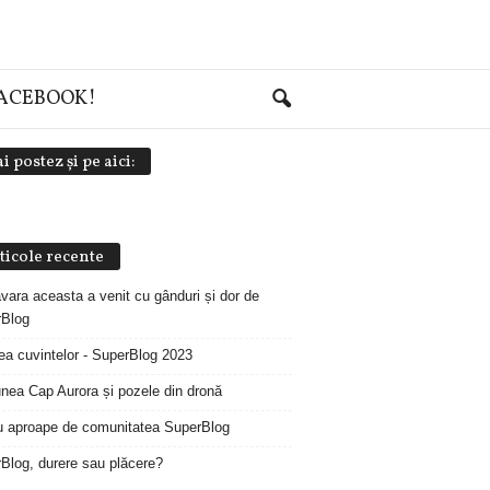
FACEBOOK!
i postez și pe aici:
ticole recente
vara aceasta a venit cu gânduri și dor de
Blog
ea cuvintelor - SuperBlog 2023
unea Cap Aurora și pozele din dronă
 aproape de comunitatea SuperBlog
Blog, durere sau plăcere?