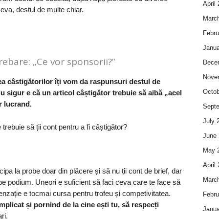
April
eva, destul de multe chiar.
Marc
Febru
Janua
ebare: „Ce vor sponsorii?”
Dece
Nove
ea câstigătorilor îți vom da raspunsuri destul de
Octob
 sigur e că un articol câștigător trebuie să aibă „acel
r lucrand.
Sept
July 
trebuie să ții cont pentru a fi câștigător?
June 
May 
April
icipa la probe doar din plăcere și să nu ții cont de brief, dar
Marc
 pe podium. Uneori e suficient să faci ceva care te face să
 senzație e tocmai cursa pentru trofeu și competivitatea.
Febru
 implicat și pornind de la cine ești tu, să respecți
Janua
ri.