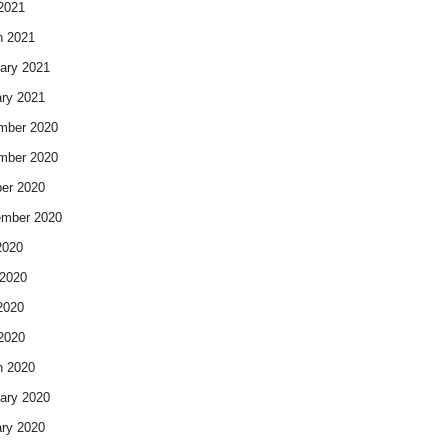
 2021
h 2021
ary 2021
ry 2021
mber 2020
mber 2020
er 2020
ember 2020
2020
2020
2020
 2020
h 2020
ary 2020
ry 2020