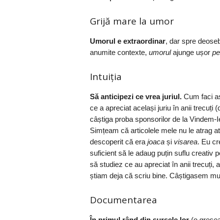
Grijă mare la umor
Umorul e extraordinar
, dar spre deoseb
anumite contexte,
umorul
ajunge ușor
pe
Intuiția
Să anticipezi ce vrea juriul.
Cum faci ast
ce a apreciat același juriu în anii trecuț
câștiga proba sponsorilor de la Vindem-I
Simțeam că articolele mele nu le atrag ate
descoperit că era
joaca
și
visarea
. Eu cr
suficient să le adaug puțin suflu creativ 
să studiez ce au apreciat în anii trecuți
știam deja că scriu bine. Câștigasem multe
Documentarea
În primul rând din sursele lor
(o greșea