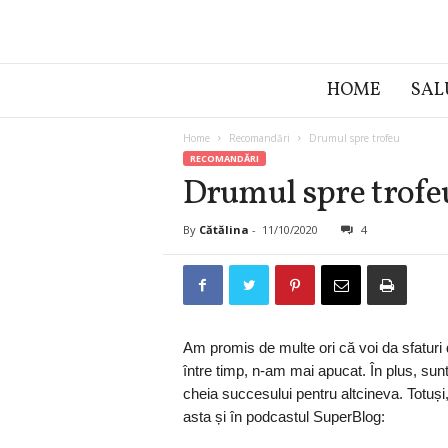
C
HOME
SAL
ă
t
ă
Home
Recomandări
Drumul spre trofeu
l
RECOMANDĂRI
i
Drumul spre trofe
n
a
By
Cătălina
-
11/10/2020
4
P
o
p
a
Am promis de multe ori că voi da sfaturi
între timp, n-am mai apucat. În plus, sun
cheia succesului pentru altcineva. Totuși
asta și în podcastul SuperBlog: