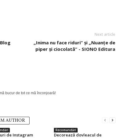
Next article
rBlog
„Inima nu face riduri” și „Nuanțe de
piper și ciocolată” - SIONO Editura
 mă bucur de tot ce mă înconjoară!
OM AUTHOR
ndări
Recomandări
turi de Instagram
Decorează dovleacul de