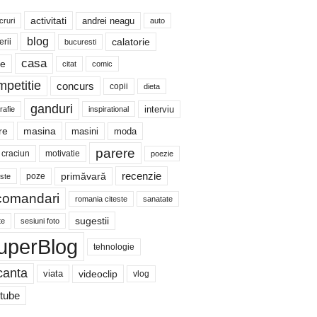
activitati
andrei neagu
cruri
auto
blog
calatorie
erii
bucuresti
casa
te
citat
comic
mpetitie
concurs
copii
dieta
ganduri
interviu
rafie
inspirational
re
masina
masini
moda
parere
craciun
motivatie
poezie
recenzie
primăvară
poze
ste
comandari
romania citeste
sanatate
sugestii
te
sesiuni foto
uperBlog
tehnologie
canta
videoclip
viata
vlog
tube