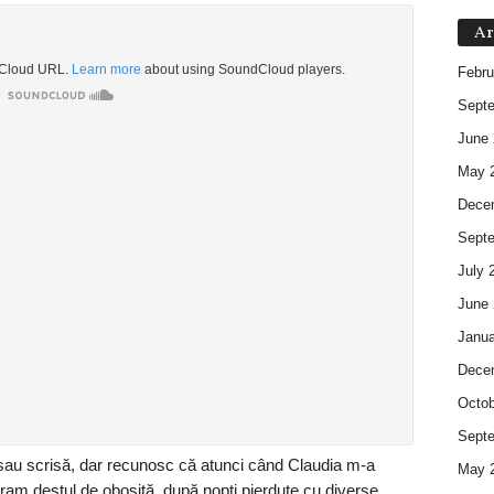
Ar
Febru
Sept
June 
May 
Dece
Sept
July 
June 
Janua
Dece
Octob
Sept
sau scrisă, dar recunosc că atunci când Claudia m-a
May 
ram destul de obosită, după nopți pierdute cu diverse