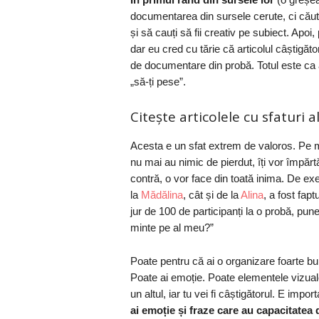
documentarea din sursele cerute, ci căutăm
și să cauți să fii creativ pe subiect. Apoi, 
dar eu cred cu tărie că articolul câștigător 
de documentare din probă. Totul este ca ac
„să-ți pese”.
Citește articolele cu sfaturi a
Acesta e un sfat extrem de valoros. Pe mi
nu mai au nimic de pierdut, îți vor împărt
contră, o vor face din toată inima. De exe
la
Mădălina
, cât și de la
Alina
, a fost fapt
jur de 100 de participanți la o probă, pune-
minte pe al meu?”
Poate pentru că ai o organizare foarte bu
Poate ai emoție. Poate elementele vizuale
un altul, iar tu vei fi câștigătorul. E imp
ai emoție și fraze care au capacitatea 